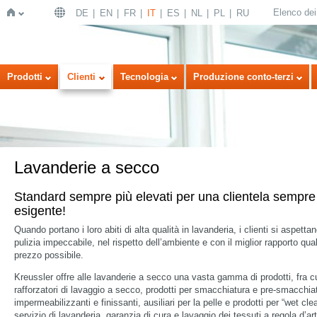
Elenco dei 
DE
EN
FR
IT
ES
NL
PL
RU
Home
Prodotti
Clienti
Tecnologia
Produzione conto-terzi
Lavanderie a secco
Standard sempre più elevati per una clientela sempre
esigente!
Quando portano i loro abiti di alta qualità in lavanderia, i clienti si aspetta
pulizia impeccabile, nel rispetto dell’ambiente e con il miglior rapporto qual
prezzo possibile.
Kreussler offre alle lavanderie a secco una vasta gamma di prodotti, fra c
rafforzatori di lavaggio a secco, prodotti per smacchiatura e pre-smacchia
impermeabilizzanti e finissanti, ausiliari per la pelle e prodotti per “wet cle
servizio di lavanderia, garanzia di cura e lavaggio dei tessuti a regola d’ar