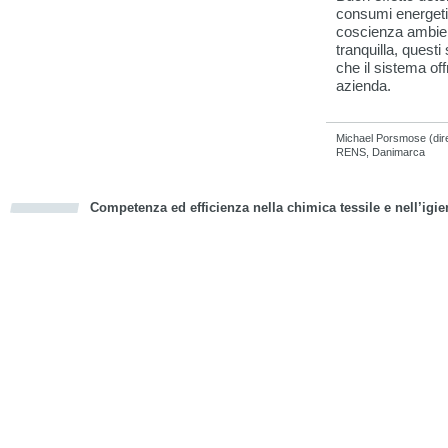
consumi energetic
coscienza ambie
tranquilla, questi
che il sistema off
azienda.
Michael Porsmose (dire
RENS, Danimarca
Competenza ed efficienza nella chimica tessile e nell’igie
cious
d