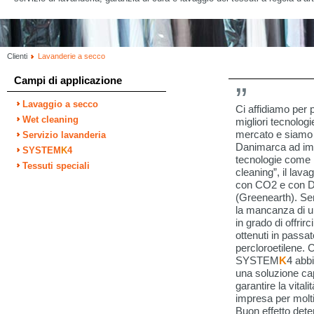
Clienti
Lavanderie a secco
Campi di applicazione
Lavaggio a secco
Ci affidiamo per p
Wet cleaning
migliori tecnologie
mercato e siamo st
Servizio lavanderia
Danimarca ad im
SYSTEM
K
4
tecnologie come i
Tessuti speciali
cleaning”, il lav
con CO2 e con 
(Greenearth). Se
la mancanza di 
in grado di offrirci 
ottenuti in passat
percloroetilene. 
SYSTEM
K
4 abb
una soluzione ca
garantire la vitali
impresa per molti
Buon effetto dete