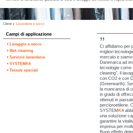
Clienti
Lavanderie a secco
Campi di applicazione
Lavaggio a secco
Ci affidiamo per p
Wet cleaning
migliori tecnologie
mercato e siamo st
Servizio lavanderia
Danimarca ad im
SYSTEM
K
4
tecnologie come i
Tessuti speciali
cleaning”, il lav
con CO2 e con 
(Greenearth). Se
la mancanza di 
in grado di offrirci 
ottenuti in passat
percloroetilene. 
SYSTEM
K
4 abb
una soluzione ca
garantire la vitali
impresa per molti
Buon effetto dete