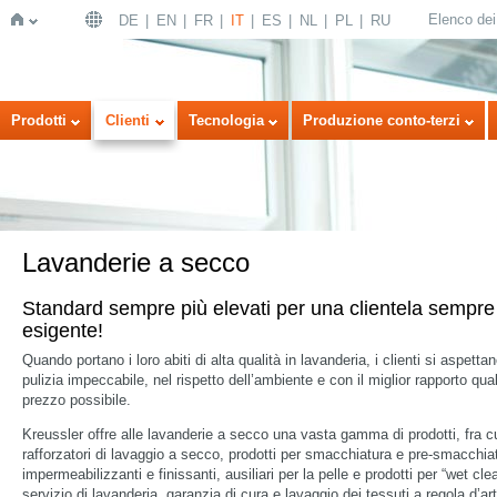
Elenco dei 
DE
EN
FR
IT
ES
NL
PL
RU
Home
Prodotti
Clienti
Tecnologia
Produzione conto-terzi
Lavanderie a secco
Standard sempre più elevati per una clientela sempre
esigente!
Quando portano i loro abiti di alta qualità in lavanderia, i clienti si aspetta
pulizia impeccabile, nel rispetto dell’ambiente e con il miglior rapporto qual
prezzo possibile.
Kreussler offre alle lavanderie a secco una vasta gamma di prodotti, fra c
rafforzatori di lavaggio a secco, prodotti per smacchiatura e pre-smacchia
impermeabilizzanti e finissanti, ausiliari per la pelle e prodotti per “wet cle
servizio di lavanderia, garanzia di cura e lavaggio dei tessuti a regola d’ar