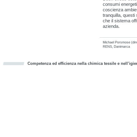
consumi energetic
coscienza ambie
tranquilla, questi
che il sistema off
azienda.
Michael Porsmose (dire
RENS, Danimarca
Competenza ed efficienza nella chimica tessile e nell’igie
cious
d