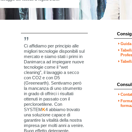
Consigl
Guida
Ci affidiamo per principio alle
Tabel
migliori tecnologie disponibili sul
Profes
mercato e siamo stati i primi in
Danimarca ad impiegare nuove
Tabel
tecnologie come il “wet
cleaning”, il lavaggio a secco
con CO2 e con D5
(Greenearth). Sentivamo però
Consul
la mancanza di uno strumento
in grado di offrirci i risultati
Contat
ottenuti in passato con il
Formaz
percloroetilene. Con
forma
SYSTEM
K
4 abbiamo trovato
una soluzione capace di
garantire la vitalità della nostra
impresa per molti anni a venire.
Buon effetto detergente,