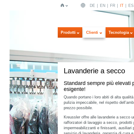
DE
EN
FR
IT
ES
Home
Prodotti
Clienti
Tecnologia
Lavanderie a secco
Standard sempre più elevati 
esigente!
Quando portano i loro abiti di alta qualità
pulizia impeccabile, nel rispetto dell’ambi
prezzo possibile.
Kreussler offre alle lavanderie a secco u
rafforzatori di lavaggio a secco, prodott
impermeabilizzanti e finissanti, ausiliari 
servizio di lavanderia, garanzia di cura e