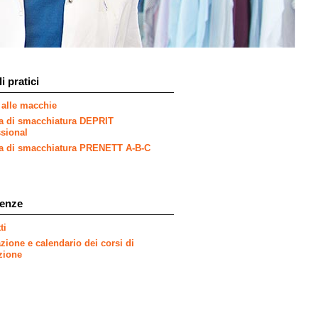
i pratici
 alle macchie
la di smacchiatura DEPRIT
sional
la di smacchiatura PRENETT A-B-C
enze
ti
ione e calendario dei corsi di
zione