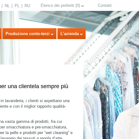
Elenco dei preferiti
(
0
)
Contatti
NL
PL
RU
Produzione conto-terzi
L’azienda
per una clientela sempre più
 in lavanderia, i clienti si aspettano una
ente e con il miglior rapporto qualità-
select language
na vasta gamma di prodotti, fra cui
i per smacchiatura e pre-smacchiatura,
per la pelle e prodotti per “wet cleaning” e
 lavaggio dei tessuti a regola d’arte.