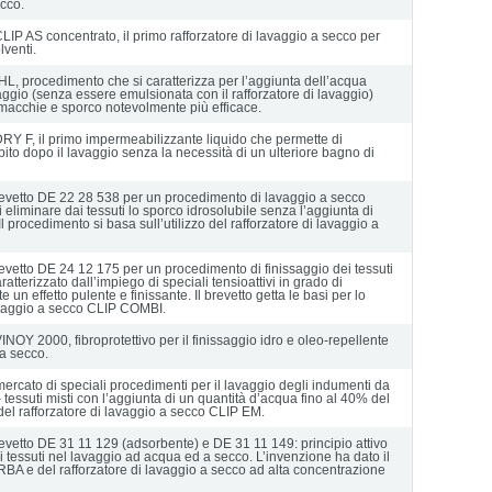
ecco.
LIP AS concentrato, il primo rafforzatore di lavaggio a secco per
lventi.
L, procedimento che si caratterizza per l’aggiunta dell’acqua
ggio (senza essere emulsionata con il rafforzatore di lavaggio)
macchie e sporco notevolmente più efficace.
DRY F, il primo impermeabilizzante liquido che permette di
bito dopo il lavaggio senza la necessità di un ulteriore bagno di
evetto DE 22 28 538 per un procedimento di lavaggio a secco
i eliminare dai tessuti lo sporco idrosolubile senza l’aggiunta di
 procedimento si basa sull’utilizzo del rafforzatore di lavaggio a
vetto DE 24 12 175 per un procedimento di finissaggio dei tessuti
ratterizzato dall’impiego di speciali tensioattivi in grado di
n effetto pulente e finissante. Il brevetto getta le basi per lo
lavaggio a secco CLIP COMBI.
INOY 2000, fibroprotettivo per il finissaggio idro e oleo-repellente
 a secco.
ercato di speciali procedimenti per il lavaggio degli indumenti da
 tessuti misti con l’aggiunta di un quantità d’acqua fino al 40% del
del rafforzatore di lavaggio a secco CLIP EM.
vetto DE 31 11 129 (adsorbente) e DE 31 11 149: principio attivo
ei tessuti nel lavaggio ad acqua ed a secco. L’invenzione ha dato il
RBA e del rafforzatore di lavaggio a secco ad alta concentrazione