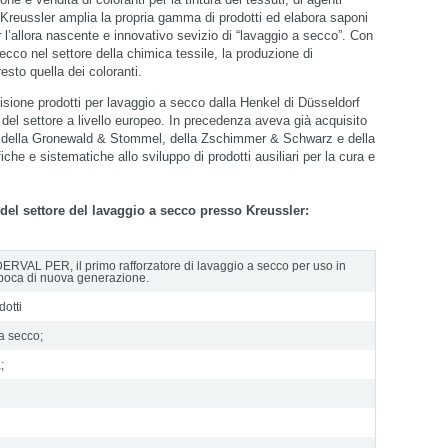
, Kreussler amplia la propria gamma di prodotti ed elabora saponi
r l’allora nascente e innovativo sevizio di “lavaggio a secco”. Con
cco nel settore della chimica tessile, la produzione di
esto quella dei coloranti.
isione prodotti per lavaggio a secco dalla Henkel di Düsseldorf
 del settore a livello europeo. In precedenza aveva già acquisito
cco della Gronewald & Stommel, della Zschimmer & Schwarz e della
e e sistematiche allo sviluppo di prodotti ausiliari per la cura e
select language
del settore del lavaggio a secco presso Kreussler:
DERVAL PER, il primo rafforzatore di lavaggio a secco per uso in
’epoca di nuova generazione.
dotti
 a secco;
;