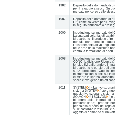
1982
Deposito della domanda di brev
per il lavaggio a secco. Su qu
mercato nel corso dello stess
1987
Deposito della domanda di bre
D6) come solvente per il lava
in seguito rinunciato a prosegu
2000
Introduzione sul mercato del 
La sua particolarità: utilizzab
idrocarburici, il prodotto offre
per tutto paragonabile a quella 
l’assorbimento attivo degli od
nelle aree della macchina non 
contro la formazione di odori i
2008
Introduzione sul mercato d
CONC, la divisione Ricerca & 
tensioattivi calibrandole in m
idrocarburici e percloroetilen
senza precedenti. Questa combi
microemulsioni stabili sia in 
eliminare lo sporco idrosolubi
secco e svolgendo un’efficace a
2011
SYSTEM
K
4 – La rivoluzionar
sistema SYSTEM
K
4 apre nuov
questo rivoluzionario sistema 
SOLVON
K
4! Il SOLVON
K
4 è 
biodegradabile, in grado di offr
percloroetilene; il prodotto n
pericolosa ai sensi del regolam
sulle sostanze idrosolubili e d
oggetto di domande di brevetto