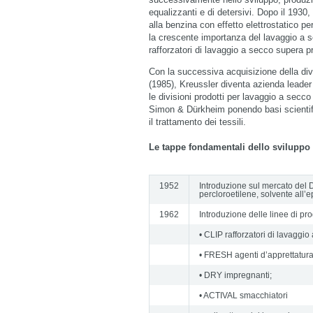
equalizzanti e di detersivi. Dopo il 1930
alla benzina con effetto elettrostatico pe
la crescente importanza del lavaggio a se
rafforzatori di lavaggio a secco supera pr
Con la successiva acquisizione della div
(1985), Kreussler diventa azienda leader
le divisioni prodotti per lavaggio a se
Simon & Dürkheim ponendo basi scientifich
il trattamento dei tessili.
Le tappe fondamentali dello sviluppo 
1952
Introduzione sul mercato del 
percloroetilene, solvente all
1962
Introduzione delle linee di pro
• CLIP rafforzatori di lavaggio
• FRESH agenti d’apprettatura
• DRY impregnanti;
• ACTIVAL smacchiatori