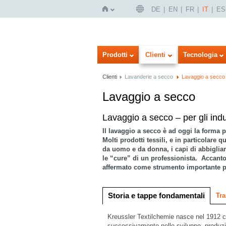
DE
EN
FR
IT
ES
Home
Prodotti
Clienti
Tecnologia
Clienti
Lavanderie a secco
Lavaggio a secco
Lavaggio a secco
Visualizzazione a icone
Visualizzazione a elenco
Lavaggio a secco – per gli indu
Il lavaggio a secco è ad oggi la forma p
Molti prodotti tessili, e in particolare 
da uomo e da donna, i capi di abbigliame
le “cure” di un professionista. Accanto
affermato come strumento importante per 
Storia e tappe fondamentali
Tra
Kreussler Textilchemie nasce nel 1912 com
successivamente nello sviluppo, produzion