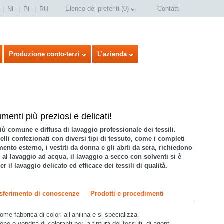
Elenco dei preferiti
(
0
)
Contatti
NL
PL
RU
Produzione conto-terzi
L’azienda
menti più preziosi e delicati!
iù comune e diffusa di lavaggio professionale dei tessili.
quelli confezionati con diversi tipi di tessuto, come i completi
nto esterno, i vestiti da donna e gli abiti da sera, richiedono
 al lavaggio ad acqua, il lavaggio a secco con solventi si è
il lavaggio delicato ed efficace dei tessili di qualità.
sferimento di conoscenze
Prodotti e procedimenti
e fabbrica di colori all’anilina e si specializza
e e vendita di coloranti per la tintura dei tessuti, di agenti