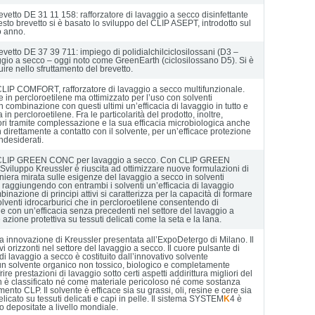
etto DE 31 11 158: rafforzatore di lavaggio a secco disinfettante
esto brevetto si è basato lo sviluppo del CLIP ASEPT, introdotto sul
o anno.
vetto DE 37 39 711: impiego di polidialchilciclosilossani (D3 –
ggio a secco – oggi noto come GreenEarth (ciclosilossano D5). Si è
ire nello sfruttamento del brevetto.
CLIP COMFORT, rafforzatore di lavaggio a secco multifunzionale.
ile in percloroetilene ma ottimizzato per l’uso con solventi
 in combinazione con questi ultimi un’efficacia di lavaggio in tutto e
in percloroetilene. Fra le particolarità del prodotto, inoltre,
ori tramite complessazione e la sua efficacia microbiologica anche
direttamente a contatto con il solvente, per un’efficace protezione
ndesiderati.
el CLIP GREEN CONC per lavaggio a secco. Con CLIP GREEN
Sviluppo Kreussler è riuscita ad ottimizzare nuove formulazioni di
aniera mirata sulle esigenze del lavaggio a secco in solventi
e raggiungendo con entrambi i solventi un’efficacia di lavaggio
nazione di principi attivi si caratterizza per la capacità di formare
solventi idrocarburici che in percloroetilene consentendo di
le con un’efficacia senza precedenti nel settore del lavaggio a
zione protettiva su tessuti delicati come la seta e la lana.
ia innovazione di Kreussler presentata all’ExpoDetergo di Milano. Il
i orizzonti nel settore del lavaggio a secco. Il cuore pulsante di
di lavaggio a secco è costituito dall’innovativo solvente
un solvente organico non tossico, biologico e completamente
ire prestazioni di lavaggio sotto certi aspetti addirittura migliori del
on è classificato né come materiale pericoloso né come sostanza
ento CLP. Il solvente è efficace sia su grassi, oli, resine e cere sia
elicato su tessuti delicati e capi in pelle. Il sistema SYSTEM
K
4 è
 depositate a livello mondiale.