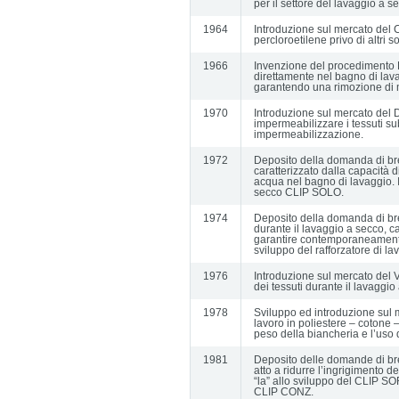
per il settore del lavaggio a s
1964
Introduzione sul mercato del C
percloroetilene privo di altri so
1966
Invenzione del procedimento H
direttamente nel bagno di lava
garantendo una rimozione di 
1970
Introduzione sul mercato del 
impermeabilizzare i tessuti su
impermeabilizzazione.
1972
Deposito della domanda di br
caratterizzato dalla capacità d
acqua nel bagno di lavaggio. Il
secco CLIP SOLO.
1974
Deposito della domanda di bre
durante il lavaggio a secco, ca
garantire contemporaneamente u
sviluppo del rafforzatore di 
1976
Introduzione sul mercato del V
dei tessuti durante il lavaggio
1978
Sviluppo ed introduzione sul m
lavoro in poliestere – cotone –
peso della biancheria e l’uso 
1981
Deposito delle domande di bre
atto a ridurre l’ingrigimento d
“la” allo sviluppo del CLIP SO
CLIP CONZ.