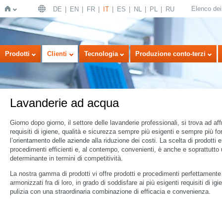
Elenco dei 
DE
EN
FR
IT
ES
NL
PL
RU
Home
Prodotti
Clienti
Tecnologia
Produzione conto-terzi
Lavanderie ad acqua
Giorno dopo giorno, il settore delle lavanderie professionali, si trova ad aff
requisiti di igiene, qualità e sicurezza sempre più esigenti e sempre più fo
l’orientamento delle aziende alla riduzione dei costi. La scelta di prodotti e
procedimenti efficienti e, al contempo, convenienti, è anche e soprattutto 
determinante in termini di competitività.
La nostra gamma di prodotti vi offre prodotti e procedimenti perfettamente
armonizzati fra di loro, in grado di soddisfare ai più esigenti requisiti di igi
pulizia con una straordinaria combinazione di efficacia e convenienza.