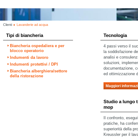
Clienti
Lavanderie ad acqua
Tipi di biancheria
Tecnologia
Biancheria ospedaliera e per
4 passi verso il s
blocco operatorio
la soddisfazione dei
analisi e consulenz
Indumenti da lavoro
soluzioni, impleme
Indumenti protettivi / DPI
documentazione, con
Biancheria alberghiera/settore
ed ottimizzazione de
della ristorazione
Maggiori informazi
Studio a lungo 
mop
Il confronto, esegui
pratiche, ha confer
superiorità della p
Kreussler per il la