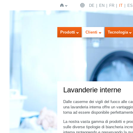
DE
EN
FR
IT
ES
Home
Prodotti
Clienti
Tecnologia
Lavanderie interne
Dalle caserme dei vigili del fuoco alle ca
una lavanderia interna offre un vantaggio 
torna ad essere disponibile perfettamente
La nostra vasta gamma di prodotti e proc
sulle diverse tipologie di biancheria incr
interna proteggendo e preservando la qual