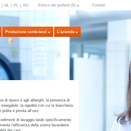
Elenco dei preferiti
(
0
)
Contatti
NL
PL
RU
Produzione conto-terzi
L’azienda
se di riposo e agli alberghi, la presenza di
select language
innegabile: la rapidità con cui la biancheria
 pulita e pronta all’uso.
edimenti di lavaggio tarati specificamente
ementa l’efficienza della vostra lavanderia
ità dei capi.