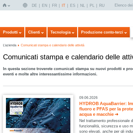
Elenco dei 
DE
EN
FR
IT
ES
NL
PL
RU
Home
Prodotti
Clienti
Tecnologia
Produzione conto-terzi
L’azienda
Comunicati stampa e calendario delle attività
Comunicati stampa e calendario delle atti
In questa sezione troverete comunicati stampa su nuovi prodotti e proc
eventi e molte altre interessantissime informazioni.
09.06.2026
HYDROB AquaBarrier: Imp
fluoro e PFAS per la prot
acqua e macchie
Nel trattamento professionale dei 
funzionalità, sicurezza e uso m
sono elevati, anche per gli indum