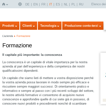
Elenco dei 
DE
EN
FR
IT
ES
NL
PL
RU
Home
Prodotti
Clienti
Tecnologia
Produzione conto-terzi
L’azienda
Formazione
Formazione
Il capitale più importante: la conoscenza
La conoscenza è un capitale di vitale importanza per la nostra
azienda al pari dell’esperienza e della competenza dei nostri
qualificatissimi dipendenti.
Un capitale che siamo lieti di mettere a vostra disposizione perché
la vostra azienda possa lavorare in modo sempre più efficace e
riscuotere sempre maggiori successi. Di orientamento pratico e
informativo e sempre al passo con i più recenti sviluppi del settore,
le nostre attività formative vi consentono di acquisire nuove
conoscenze e approfondire quelle di cui siete già in posseso, di
conoscere nuovi prodotti e procedimenti nonché di scambiare