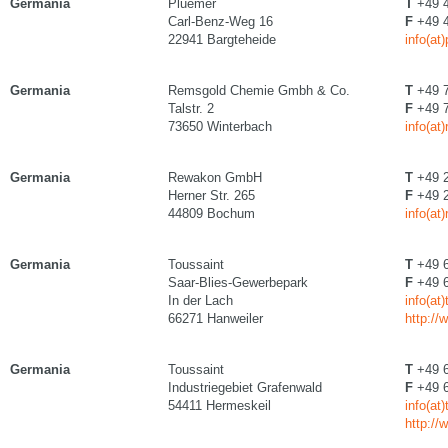
Germania
Pluemer
T
+49 4
Carl-Benz-Weg 16
F
+49 4
22941 Bargteheide
info(a
Germania
Remsgold Chemie Gmbh & Co.
T
+49 7
Talstr. 2
F
+49 7
73650 Winterbach
info(at
Germania
Rewakon GmbH
T
+49 2
Herner Str. 265
F
+49 2
44809 Bochum
info(at
Germania
Toussaint
T
+49 6
Saar-Blies-Gewerbepark
F
+49 6
In der Lach
info(at
66271 Hanweiler
http://
Germania
Toussaint
T
+49 6
Industriegebiet Grafenwald
F
+49 6
54411 Hermeskeil
info(at
http://