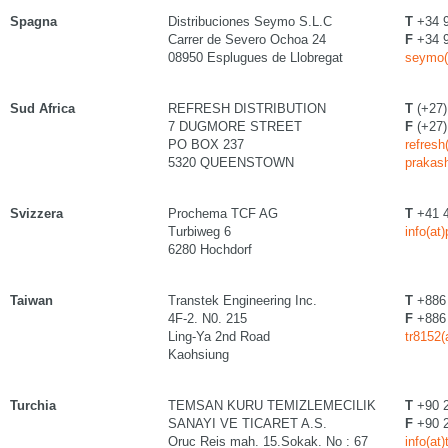
Spagna
Distribuciones Seymo S.L.C
T
+34 9
Carrer de Severo Ochoa 24
F
+34 9
08950 Esplugues de Llobregat
seymo(
Sud Africa
REFRESH DISTRIBUTION
T
(+27)
7 DUGMORE STREET
F
(+27)
PO BOX 237
refresh
5320 QUEENSTOWN
prakas
Svizzera
Prochema TCF AG
T
+41 4
Turbiweg 6
info(at
6280 Hochdorf
Taiwan
Transtek Engineering Inc.
T
+886 
4F-2. N0. 215
F
+886 
Ling-Ya 2nd Road
tr8152(
Kaohsiung
Turchia
TEMSAN KURU TEMIZLEMECILIK
T
+90 2
SANAYI VE TICARET A.S.
F
+90 2
Oruc Reis mah. 15.Sokak. No : 67
info(a