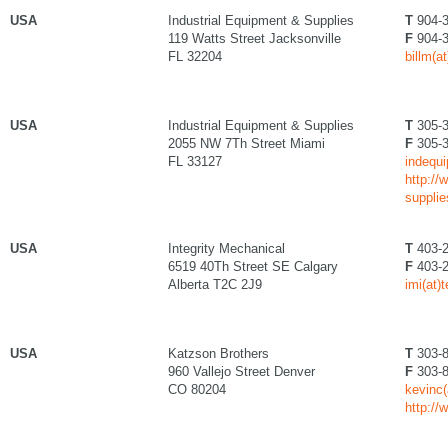
USA
Industrial Equipment & Supplies
T
904-3
119 Watts Street Jacksonville
F
904-3
FL 32204
billm(a
USA
Industrial Equipment & Supplies
T
305-3
2055 NW 7Th Street Miami
F
305-3
FL 33127
indequi
http://
suppli
USA
Integrity Mechanical
T
403-2
6519 40Th Street SE Calgary
F
403-2
Alberta T2C 2J9
imi(at)
USA
Katzson Brothers
T
303-8
960 Vallejo Street Denver
F
303-8
CO 80204
kevinc
http:/