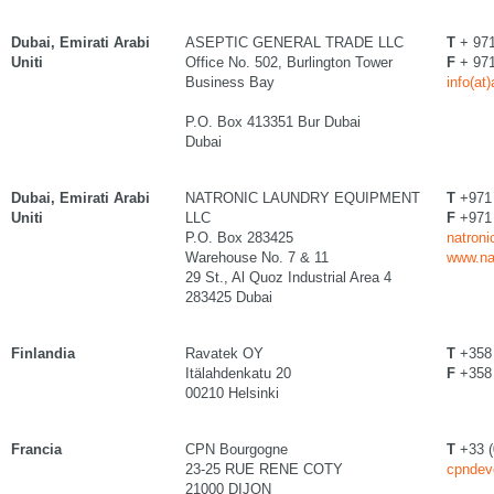
Dubai, Emirati Arabi
ASEPTIC GENERAL TRADE LLC
T
+ 971
Uniti
Office No. 502, Burlington Tower
F
+ 971
Business Bay
info(at
P.O. Box 413351 Bur Dubai
Dubai
Dubai, Emirati Arabi
NATRONIC LAUNDRY EQUIPMENT
T
+971 
Uniti
LLC
F
+971 
P.O. Box 283425
natroni
Warehouse No. 7 & 11
www.na
29 St., Al Quoz Industrial Area 4
283425 Dubai
Finlandia
Ravatek OY
T
+358 
Itälahdenkatu 20
F
+358 
00210 Helsinki
Francia
CPN Bourgogne
T
+33 (
23-25 RUE RENE COTY
cpndev
21000 DIJON