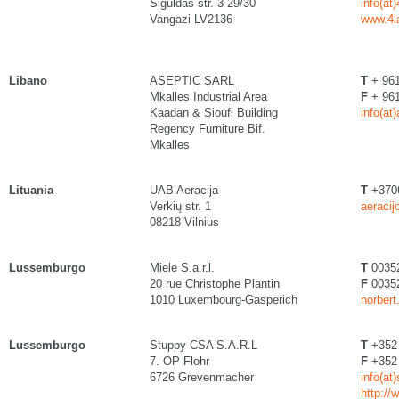
Siguldas str. 3-29/30
info(at
Vangazi LV2136
www.4l
Libano
ASEPTIC SARL
T
+ 961
Mkalles Industrial Area
F
+ 961
Kaadan & Sioufi Building
info(at
Regency Furniture Bif.
Mkalles
Lituania
UAB Aeracija
T
+370
Verkių str. 1
aeracij
08218 Vilnius
Lussemburgo
Miele S.a.r.l.
T
0035
20 rue Christophe Plantin
F
00352
1010 Luxembourg-Gasperich
norbert
Lussemburgo
Stuppy CSA S.A.R.L
T
+352 
7. OP Flohr
F
+352 
6726 Grevenmacher
info(at
http:/