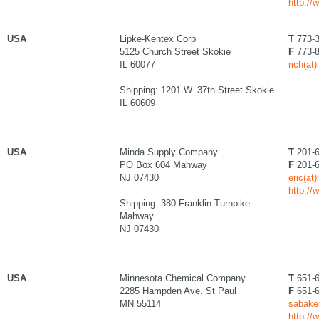
http:/
USA
Lipke-Kentex Corp
T
773-3
5125 Church Street Skokie
F
773-8
IL 60077
rich(at
Shipping: 1201 W. 37th Street Skokie
IL 60609
USA
Minda Supply Company
T
201-6
PO Box 604 Mahway
F
201-6
NJ 07430
eric(at
http:/
Shipping: 380 Franklin Turnpike
Mahway
NJ 07430
USA
Minnesota Chemical Company
T
651-6
2285 Hampden Ave. St Paul
F
651-6
MN 55114
sabake
http:/