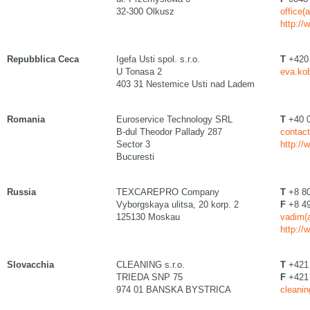
32-300 Olkusz
office(
http://
Repubblica Ceca
Igefa Usti spol. s.r.o.
T
+420 
U Tonasa 2
eva.kob
403 31 Nestemice Usti nad Ladem
Romania
Euroservice Technology SRL
T
+40 0
B-dul Theodor Pallady 287
contact
Sector 3
http://
Bucuresti
Russia
TEXCAREPRO Company
T
+8 80
Vyborgskaya ulitsa, 20 korp. 2
F
+8 49
125130 Moskau
vadim(a
http://
Slovacchia
CLEANING s.r.o.
T
+421 
TRIEDA SNP 75
F
+421 
974 01 BANSKA BYSTRICA
cleanin