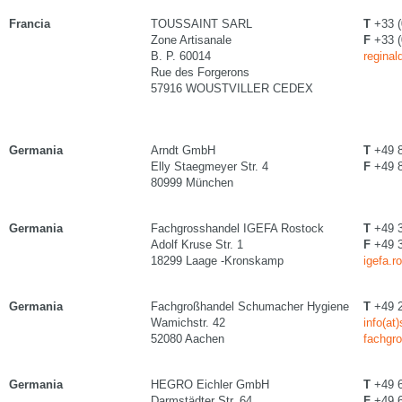
Francia
TOUSSAINT SARL
T
+33 (
Zone Artisanale
F
+33 (
B. P. 60014
reginal
Rue des Forgerons
57916 WOUSTVILLER CEDEX
Germania
Arndt GmbH
T
+49 8
Elly Staegmeyer Str. 4
F
+49 8
80999 München
Germania
Fachgrosshandel IGEFA Rostock
T
+49 3
Adolf Kruse Str. 1
F
+49 3
18299 Laage -Kronskamp
igefa.r
Germania
Fachgroßhandel Schumacher Hygiene
T
+49 2
Wamichstr. 42
info(at
52080 Aachen
fachgr
Germania
HEGRO Eichler GmbH
T
+49 6
Darmstädter Str. 64
F
+49 6