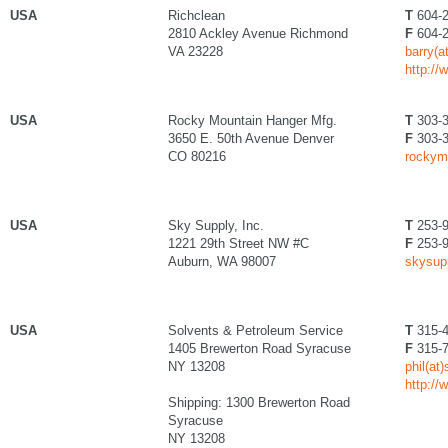
USA
Richclean
T
604-2
2810 Ackley Avenue Richmond
F
604-2
VA 23228
barry(a
http://
USA
Rocky Mountain Hanger Mfg.
T
303-3
3650 E. 50th Avenue Denver
F
303-3
CO 80216
rockym
USA
Sky Supply, Inc.
T
253-9
1221 29th Street NW #C
F
253-9
Auburn, WA 98007
skysup
USA
Solvents & Petroleum Service
T
315-4
1405 Brewerton Road Syracuse
F
315-7
NY 13208
phil(at
http:/
Shipping: 1300 Brewerton Road
Syracuse
NY 13208