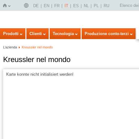
Elenco dei 
DE
EN
FR
IT
ES
NL
PL
RU
Home
Prodotti
Clienti
Tecnologia
Produzione conto-terzi
L’azienda
Kreussler nel mondo
Kreussler nel mondo
Karte konnte nicht initialisiert werden!