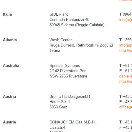
Italia
SIDER snc
T
0964
Contrada Pantanizzi 40
info(at)
89048 Siderno (Reggio Calabria)
Albania
Wash Center
T
+355 
Rruga Durresit, Rethrrotullimi Zogu Zi
info(at
Tirana
http://
Australia
Spencer Systems
T
+61 4
2/142 Riverstone Pde
F
+61 2
NSW 2765 Riverstone
daniel
http:/
Austria
Brema HandelsgesmbH
T
+43 3
Harter Str. 1
F
+43 3
8053 Graz
office(
Austria
DONAUCHEM Ges.M.B.H.
T
+43 1
Lisztstr.4
F
+43 1