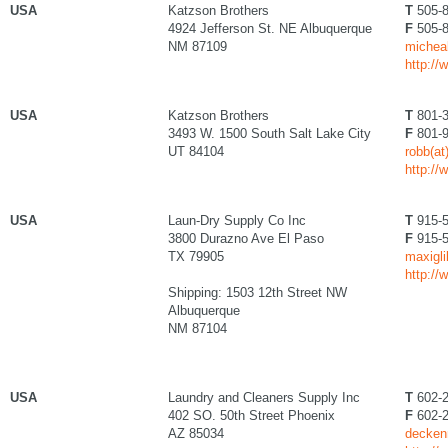
USA
Katzson Brothers
T
505-8
4924 Jefferson St. NE Albuquerque
F
505-8
NM 87109
michea
http:/
USA
Katzson Brothers
T
801-3
3493 W. 1500 South Salt Lake City
F
801-9
UT 84104
robb(a
http:/
USA
Laun-Dry Supply Co Inc
T
915-5
3800 Durazno Ave El Paso
F
915-5
TX 79905
maxigl
http://
Shipping: 1503 12th Street NW
Albuquerque
NM 87104
USA
Laundry and Cleaners Supply Inc
T
602-2
402 SO. 50th Street Phoenix
F
602-2
AZ 85034
decken