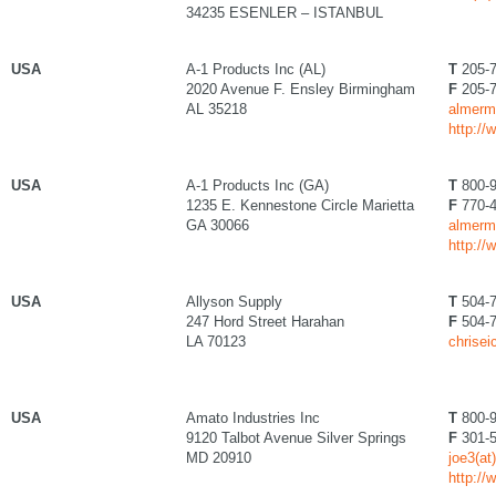
34235 ESENLER – ISTANBUL
USA
A-1 Products Inc (AL)
T
205-7
2020 Avenue F. Ensley Birmingham
F
205-7
AL 35218
almerm
http:/
USA
A-1 Products Inc (GA)
T
800-9
1235 E. Kennestone Circle Marietta
F
770-4
GA 30066
almerm
http:/
USA
Allyson Supply
T
504-7
247 Hord Street Harahan
F
504-7
LA 70123
chrise
USA
Amato Industries Inc
T
800-9
9120 Talbot Avenue Silver Springs
F
301-5
MD 20910
joe3(a
http:/