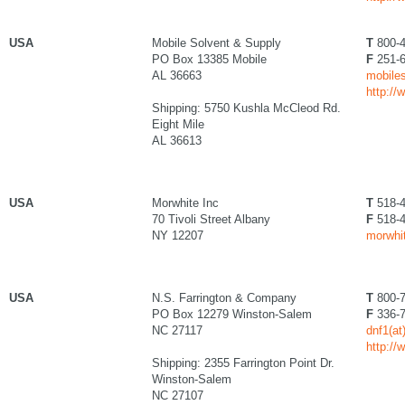
USA
Mobile Solvent & Supply
T
800-4
PO Box 13385 Mobile
F
251-6
AL 36663
mobiles
http:/
Shipping: 5750 Kushla McCleod Rd.
Eight Mile
AL 36613
USA
Morwhite Inc
T
518-4
70 Tivoli Street Albany
F
518-4
NY 12207
morwhi
USA
N.S. Farrington & Company
T
800-7
PO Box 12279 Winston-Salem
F
336-7
NC 27117
dnf1(at
http://
Shipping: 2355 Farrington Point Dr.
Winston-Salem
NC 27107