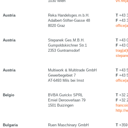
1030 Wien
vn.nn(
Austria
Reka Handelsges.m.b.H.
T
+43 3
Adalbert-Stifter-Gasse 48
F
+43 3
8020 Graz
office(a
Austria
Stepanek Ges.M.B.H.
T
+43 0
Gumpoldskirchner Str.1
F
+43 0
2353 Guntramsdorf
trag(at
stepan
Austria
Multiwork & Multitrade GmbH
T
+43 5
Gewerbegebiet 7
F
+43 5
AT-6493 Mils bei Imst
office(
Belgio
BVBA Gurickx SPRL
T
+32 2
Emiel Derooverlaan 79
F
+32 2
1501 Buizingen
francoi
http://
Bulgaria
Ruen Maschinary GmbH
T
+359 