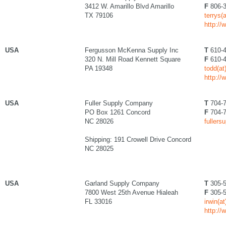
3412 W. Amarillo Blvd Amarillo
F
806-3
TX 79106
terrys(
http://
USA
Fergusson McKenna Supply Inc
T
610-4
320 N. Mill Road Kennett Square
F
610-4
PA 19348
todd(a
http:/
USA
Fuller Supply Company
T
704-7
PO Box 1261 Concord
F
704-7
NC 28026
fullers
Shipping: 191 Crowell Drive Concord
NC 28025
USA
Garland Supply Company
T
305-5
7800 West 25th Avenue Hialeah
F
305-5
FL 33016
irwin(a
http:/