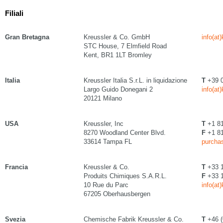
Filiali
Gran Bretagna
Kreussler & Co. GmbH
info(at
STC House, 7 Elmfield Road
Kent, BR1 1LT Bromley
Italia
Kreussler Italia S.r.L. in liquidazione
T
+39 0
Largo Guido Donegani 2
info(at
20121 Milano
USA
Kreussler, Inc
T
+1 81
8270 Woodland Center Blvd.
F
+1 81
33614 Tampa FL
purchas
Francia
Kreussler & Co.
T
+33 1
Produits Chimiques S.A.R.L.
F
+33 1
10 Rue du Parc
info(at
67205 Oberhausbergen
Svezia
Chemische Fabrik Kreussler & Co.
T
+46 (