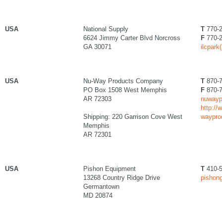
USA
National Supply
T
770-2
6624 Jimmy Carter Blvd Norcross
F
770-2
GA 30071
ilcpark
USA
Nu-Way Products Company
T
870-7
PO Box 1508 West Memphis
F
870-7
AR 72303
nuwaypr
http://
Shipping: 220 Garrison Cove West
waypro
Memphis
AR 72301
USA
Pishon Equipment
T
410-5
13268 Country Ridge Drive
pishong
Germantown
MD 20874