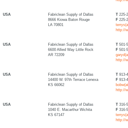
USA
Fabriclean Supply of Dallas
T
225-2
8666 Kiowa Baton Rouge
F
225-2
LA 70801
terrys(
http://
USA
Fabriclean Supply of Dallas
T
501-5
6600 Allied Way Little Rock
F
501-5
AR 72209
garyd(a
http://
USA
Fabriclean Supply of Dallas
T
913-4
14400 W. 97th Terrace Lenexa
F
913-4
KS 66062
bobw(at
http://
USA
Fabriclean Supply of Dallas
T
316-5
1040 E. Macarthur Wichita
F
316-5
KS 67147
terrys(
http://