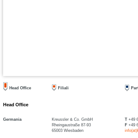
Head Office
Filiali
Par
Head Office
Germania
Kreussler & Co. GmbH
T
+49 6
Rheingaustraße 87-93
F
+49 6
65003 Wiesbaden
info(at