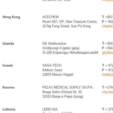
Hong Kong
ACECHEM
T
+852 
Room 507, 5/F, New Treasure Centre,
F
+ 852
10 Ng Fong Street, San Po Kong
charle
Islanda
GK Heildverslun
T
+354 
Smiðjuvegi 4 (græn gata)
F
+354 
IS-200 Kópavogur Höfuðborgarsvæðið
gk(at)is
Israele
SASA-TECH
T
+ 972
Kibbutz Sasa
F
+ 972
13870 Merom Hagalil
tsilak(
Kosovo
PELAJ MEDICAL SUPILY SH.P.K.
T
+174
Rruga Selim Elshani Nr. 32
citycle
31010 Banje e Pejes (Istog)
Lettonia
LDDD SIA
T
+ 371