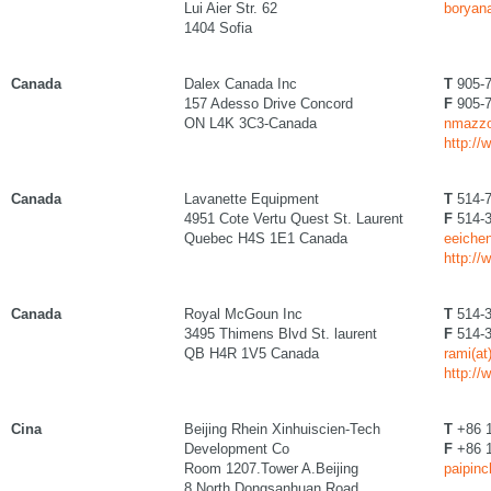
Lui Aier Str. 62
boryan
1404 Sofia
Canada
Dalex Canada Inc
T
905-7
157 Adesso Drive Concord
F
905-7
ON L4K 3C3-Canada
nmazzol
http://
Canada
Lavanette Equipment
T
514-7
4951 Cote Vertu Quest St. Laurent
F
514-3
Quebec H4S 1E1 Canada
eeichen
http://
Canada
Royal McGoun Inc
T
514-3
3495 Thimens Blvd St. laurent
F
514-3
QB H4R 1V5 Canada
rami(a
http:/
Cina
Beijing Rhein Xinhuiscien-Tech
T
+86 1
Development Co
F
+86 1
Room 1207.Tower A.Beijing
paipinc
8 North Dongsanhuan Road