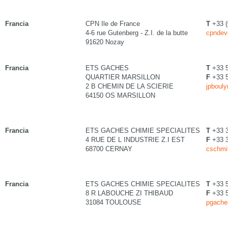
Francia
CPN Ile de France
T
+33 (
4-6 rue Gutenberg - Z.I. de la butte
cpndev
91620 Nozay
Francia
ETS GACHES
T
+33 5
QUARTIER MARSILLON
F
+33 5
2 B CHEMIN DE LA SCIERIE
jpboul
64150 OS MARSILLON
Francia
ETS GACHES CHIMIE SPECIALITES
T
+33 
4 RUE DE L INDUSTRIE Z.I EST
F
+33 
68700 CERNAY
cschmi
Francia
ETS GACHES CHIMIE SPECIALITES
T
+33 5
8 R LABOUCHE ZI THIBAUD
F
+33 5
31084 TOULOUSE
pgache