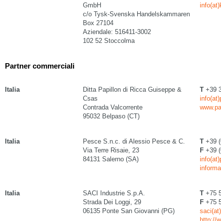
GmbH
info(at
c/o Tysk-Svenska Handelskammaren
Box 27104
Aziendale: 516411-3002
102 52 Stoccolma
Partner commerciali
Italia
Ditta Papillon di Ricca Guiseppe &
T
+39 3
Csas
info(at
Contrada Valcorrente
www.pa
95032 Belpaso (CT)
Italia
Pesce S.n.c. di Alessio Pesce & C.
T
+39 (
Via Terre Risaie, 23
F
+39 (
84131 Salerno (SA)
info(at
inform
Italia
SACI Industrie S.p.A.
T
+75 
Strada Dei Loggi, 29
F
+75 
06135 Ponte San Giovanni (PG)
saci(at)
http://