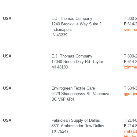
USA
E.J. Thomas Company
T
800-2
1240 Brookville Way Suite J
F
614-2
Indianapolis
rzimme
IN 46239
USA
E.J. Thomas Company
T
800-2
12040 Beech Daly Rd. Taylor
F
614-2
MI 48180
rzimme
USA
Envirogreen Textile Care
T
604-3
9279 Shaughnessy St. Vancouver
gg(at)
BC V6P 6R4
USA
Fabriclean Supply of Dallas
T
214-8
8301 Ambassador Row Dallas
F
214-8
TX 75247
jimh(at
http://