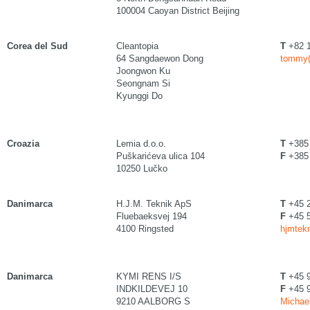
100004 Caoyan District Beijing
Corea del Sud
Cleantopia
T
+82 1
64 Sangdaewon Dong
tommy(
Joongwon Ku
Seongnam Si
Kyunggi Do
Croazia
Lemia d.o.o.
T
+385 
Puškarićeva ulica 104
F
+385 
10250 Lučko
Danimarca
H.J.M. Teknik ApS
T
+45 2
Fluebaeksvej 194
F
+45 5
4100 Ringsted
hjmtekn
Danimarca
KYMI RENS I/S
T
+45 
INDKILDEVEJ 10
F
+45 
9210 AALBORG S
Michael