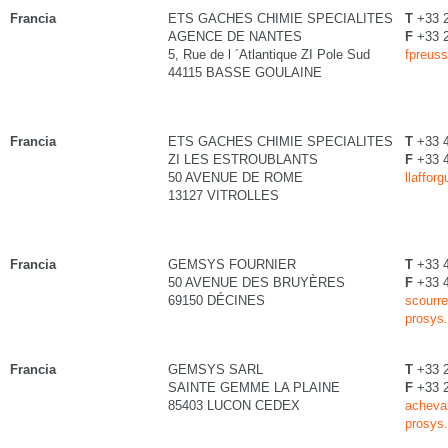
Francia
ETS GACHES CHIMIE SPECIALITES
T
+33 2
AGENCE DE NANTES
F
+33 2
5, Rue de l ´Atlantique ZI Pole Sud
fpreus
44115 BASSE GOULAINE
Francia
ETS GACHES CHIMIE SPECIALITES
T
+33 
ZI LES ESTROUBLANTS
F
+33 
50 AVENUE DE ROME
llaffor
13127 VITROLLES
Francia
GEMSYS FOURNIER
T
+33 4
50 AVENUE DES BRUYÈRES
F
+33 4
69150 DÉCINES
scourre
prosys.
Francia
GEMSYS SARL
T
+33 2
SAINTE GEMME LA PLAINE
F
+33 2
85403 LUCON CEDEX
acheval
prosys.