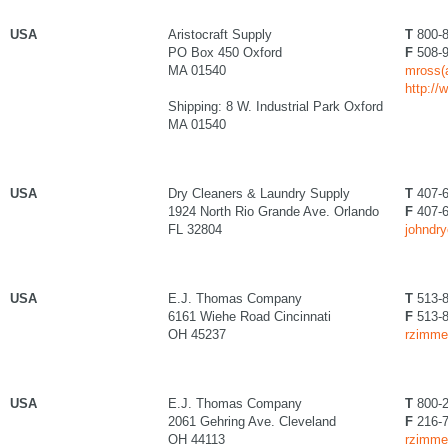
USA
Aristocraft Supply
T
800-8
PO Box 450 Oxford
F
508-9
MA 01540
mross(a
http://
Shipping: 8 W. Industrial Park Oxford
MA 01540
USA
Dry Cleaners & Laundry Supply
T
407-6
1924 North Rio Grande Ave. Orlando
F
407-6
FL 32804
johndry
USA
E.J. Thomas Company
T
513-8
6161 Wiehe Road Cincinnati
F
513-8
OH 45237
rzimme
USA
E.J. Thomas Company
T
800-2
2061 Gehring Ave. Cleveland
F
216-7
OH 44113
rzimme