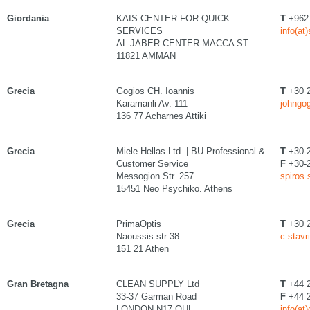
Giordania
KAIS CENTER FOR QUICK
T
+962 
SERVICES
info(at
AL-JABER CENTER-MACCA ST.
11821 AMMAN
Grecia
Gogios CH. Ioannis
T
+30 
Karamanli Av. 111
johngog
136 77 Acharnes Attiki
Grecia
Miele Hellas Ltd. | BU Professional &
T
+30-
Customer Service
F
+30-
Messogion Str. 257
spiros.
15451 Neo Psychiko. Athens
Grecia
PrimaOptis
T
+30 2
Naoussis str 38
c.stavr
151 21 Athen
Gran Bretagna
CLEAN SUPPLY Ltd
T
+44 2
33-37 Garman Road
F
+44 2
LONDON N17 OUL
info(at