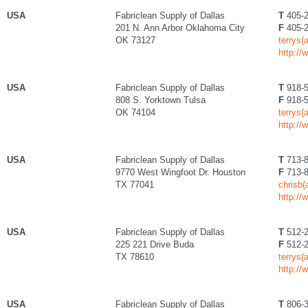
USA
Fabriclean Supply of Dallas
T
405-2
201 N. Ann Arbor Oklahoma City
F
405-2
OK 73127
terrys(
http://
USA
Fabriclean Supply of Dallas
T
918-5
808 S. Yorktown Tulsa
F
918-5
OK 74104
terrys(
http://
USA
Fabriclean Supply of Dallas
T
713-8
9770 West Wingfoot Dr. Houston
F
713-8
TX 77041
chrisb(
http://
USA
Fabriclean Supply of Dallas
T
512-2
225 221 Drive Buda
F
512-2
TX 78610
terrys(
http://
USA
Fabriclean Supply of Dallas
T
806-3