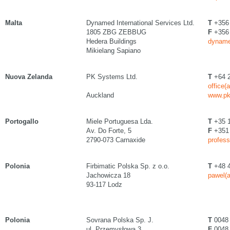
Malta
Dynamed International Services Ltd.
T
+356
1805 ZBG ZEBBUG
F
+356
Hedera Buildings
dyname
Mikielang Sapiano
Nuova Zelanda
PK Systems Ltd.
T
+64 2
office(
Auckland
www.pk
Portogallo
Miele Portuguesa Lda.
T
+35 1
Av. Do Forte, 5
F
+351 
2790-073 Carnaxide
profess
Polonia
Firbimatic Polska Sp. z o.o.
T
+48 4
Jachowicza 18
pawel(a
93-117 Lodz
Polonia
Sovrana Polska Sp. J.
T
0048 
ul. Przemysłowa 3
F
0048 