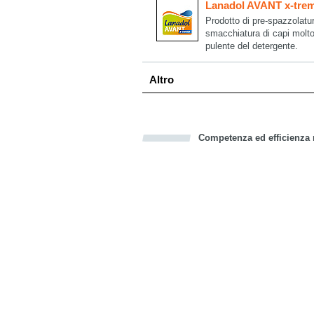
Lanadol AVANT x-tre
Prodotto di pre-spazzolatur
smacchiatura di capi molto 
pulente del detergente.
Altro
Competenza ed efficienza n
Bookmark this on Delicious
Facebook
Twitter
Recommend