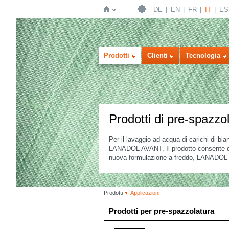
DE
EN
FR
IT
ES
Home
Prodotti
Clienti
Tecnologia
Prodotti di pre-spazzo
Per il lavaggio ad acqua di carichi di b
LANADOL AVANT. Il prodotto consente di p
nuova formulazione a freddo, LANADOL AV
Prodotti
Applicazioni
Prodotti per pre-spazzolatura