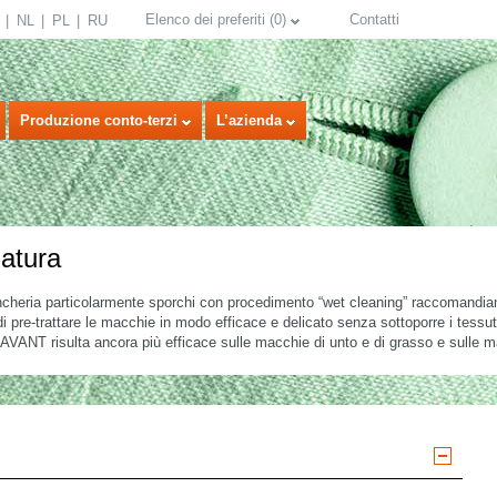
Elenco dei preferiti
(
0
)
Contatti
NL
PL
RU
Produzione conto-terzi
L’azienda
latura
iancheria particolarmente sporchi con procedimento “wet cleaning” raccomandia
re-trattare le macchie in modo efficace e delicato senza sottoporre i tessuti
ANT risulta ancora più efficace sulle macchie di unto e di grasso e sulle ma
select language