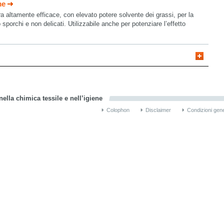
me
a altamente efficace, con elevato potere solvente dei grassi, per la
sporchi e non delicati. Utilizzabile anche per potenziare l’effetto
ella chimica tessile e nell’igiene
Colophon
Disclaimer
Condizioni gene