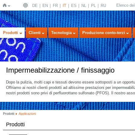
Elenco dei 
DE
EN
FR
IT
ES
NL
PL
RU
Home
Prodotti
Clienti
Tecnologia
Produzione conto-terzi
Impermeabilizzazione / finissaggio
Dopo la pulizia, molti capi e tessuti devono essere sottoposti a un opportuno
Offriamo ai nostri clienti prodotti ad altissime prestazioni per impermeabili
nostri prodotti sono privi di perfluorottano sulfonato (PFOS). Il nostro a
Prodotti
Applicazioni
Prodotti