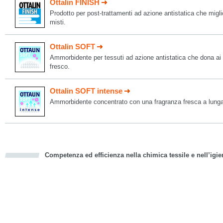
Ottalin FINISH
Prodotto per post-trattamenti ad azione antistatica che migli
misti.
Ottalin SOFT
Ammorbidente per tessuti ad azione antistatica che dona ai 
fresco.
Ottalin SOFT intense
Ammorbidente concentrato con una fragranza fresca a lunga 
Competenza ed efficienza nella chimica tessile e nell’igie
cious
d