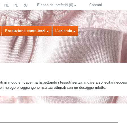
Elenco dei preferiti
(
0
)
Contatti
NL
PL
RU
Produzione conto-terzi
L’azienda
 in modo efficace ma rispettando i tessuti senza andare a sollecitarli eccess
le impiego e raggiungono risultati ottimali con un dosaggio ridotto.
select language