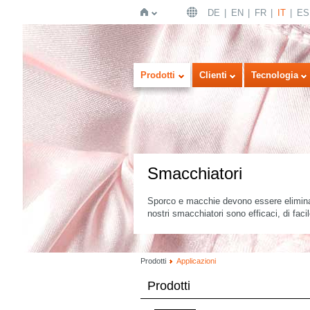
DE
EN
FR
IT
ES
Home
Prodotti
Clienti
Tecnologia
Smacchiatori
Sporco e macchie devono essere eliminati
nostri smacchiatori sono efficaci, di faci
Prodotti
Applicazioni
Prodotti