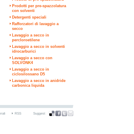
Prodotti per pre-spazzolatura
con solventi
Detergenti speciali
Rafforzatori di lavaggio a
secco
Lavaggio a secco in
percloroetilene
Lavaggio a secco in solventi
idrocarburici
Lavaggio a secco con
SOLVON
K
4
Lavaggio a secco in
ciclosilossano D5
Lavaggio a secco in anidride
carbonica liquida
rali
RSS
Suggest