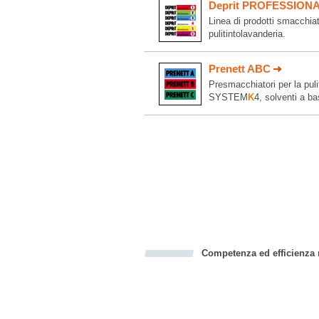
Deprit PROFESSION
Linea di prodotti smacchiato
pulitintolavanderia.
Prenett ABC
Presmacchiatori per la pulit
SYSTEM
K
4, solventi a ba
Competenza ed efficienza n
Bookmark this on Delicious
Facebook
Twitter
Recommend