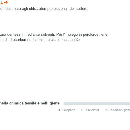
AL
ri destinata agli utilizzatori professionali del settore
ura dei tessili mediante solventi. Per l'impiego in percloroetilene,
se di idrocarburi ed il solvente ciclosilossano D5.
ella chimica tessile e nell’igiene
Colophon
Disclaimer
Condizioni gene