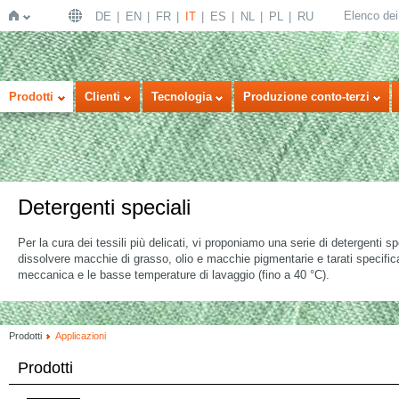
Elenco dei 
DE
EN
FR
IT
ES
NL
PL
RU
Home
Prodotti
Clienti
Tecnologia
Produzione conto-terzi
Detergenti speciali
Per la cura dei tessili più delicati, vi proponiamo una serie di detergenti sp
dissolvere macchie di grasso, olio e macchie pigmentarie e tarati specificam
meccanica e le basse temperature di lavaggio (fino a 40 °C).
Prodotti
Applicazioni
Prodotti