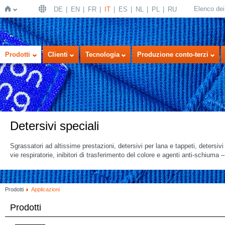
Elenco dei 
DE
EN
FR
IT
ES
NL
PL
RU
Home
Prodotti
Clienti
Tecnologia
Produzione conto-terzi
Detersivi speciali
Sgrassatori ad altissime prestazioni, detersivi per lana e tappeti, detersiv
vie respiratorie, inibitori di trasferimento del colore e agenti anti-schiuma – 
Prodotti
Applicazioni
Prodotti