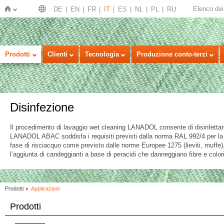
Elenco dei 
DE
EN
FR
IT
ES
NL
PL
RU
Home
Prodotti
Clienti
Tecnologia
Produzione conto-terzi
Disinfezione
Il procedimento di lavaggio wet cleaning LANADOL consente di disinfettare 
LANADOL ABAC soddisfa i requisiti previsti dalla norma RAL 992/4 per la bia
fase di risciacquo come previsto dalle norme Europee 1275 (lieviti, muffe),
l’aggiunta di candeggianti a base di peracidi che danneggiano fibre e colori
Prodotti
Applicazioni
Prodotti