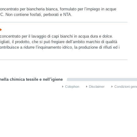
ncentrato per biancheria bianca, formulato per l’impiego in acque
°C. Non contiene fosfati, perborati e NTA.
oncentrato per il lavaggio di capi bianchi in acqua dura e dolce.
gliati, il prodotto, che si può fregiare dell’ambito marchio di qualità
tribuisce a ridurre l’inquinamento idrico, la produzione di rifiuti ed i
ella chimica tessile e nell’igiene
Colophon
Disclaimer
Condizioni gene