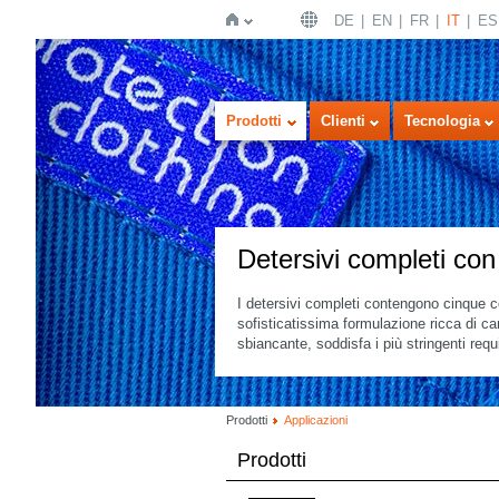
DE
EN
FR
IT
ES
Home
Prodotti
Clienti
Tecnologia
Detersivi completi con
I detersivi completi contengono cinque co
sofisticatissima formulazione ricca di can
sbiancante, soddisfa i più stringenti requi
Prodotti
Applicazioni
Prodotti