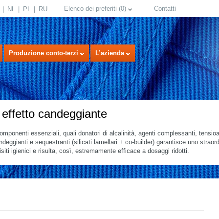
Elenco dei preferiti
(
0
)
Contatti
NL
PL
RU
Produzione conto-terzi
L’azienda
 effetto candeggiante
mponenti essenziali, quali donatori di alcalinità, agenti complessanti, tensioat
deggianti e sequestranti (silicati lamellari + co-builder) garantisce uno straor
siti igienici e risulta, così, estremamente efficace a dosaggi ridotti.
select language