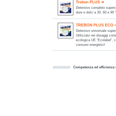
Trebon PLUS
Detersivo completo superco
dure e dolci a 30, 60 e 90 
TREBON PLUS ECO
Detersivo universale superc
Utilizzato nei dosaggi consi
ecologica UE “Ecolabel”, con
consumi energetici!
Competenza ed efficienza n
Bookmark this on Delicious
Facebook
Twitter
Recommend