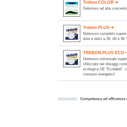
Trebon COLOR
Detersivo ad alta concentra
Trebon PLUS
Detersivo completo superco
dure e dolci a 30, 60 e 90 
TREBON PLUS ECO
Detersivo universale superc
Utilizzato nei dosaggi consi
ecologica UE “Ecolabel”, con
consumi energetici!
Competenza ed efficienza n
Bookmark this on Delicious
Facebook
Twitter
Recommend