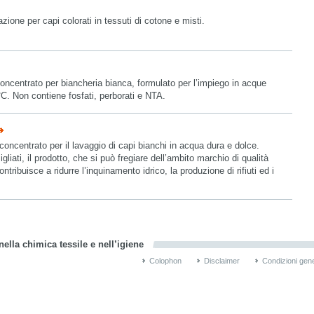
zione per capi colorati in tessuti di cotone e misti.
ncentrato per biancheria bianca, formulato per l’impiego in acque
°C. Non contiene fosfati, perborati e NTA.
oncentrato per il lavaggio di capi bianchi in acqua dura e dolce.
gliati, il prodotto, che si può fregiare dell’ambito marchio di qualità
tribuisce a ridurre l’inquinamento idrico, la produzione di rifiuti ed i
ella chimica tessile e nell’igiene
Colophon
Disclaimer
Condizioni gene