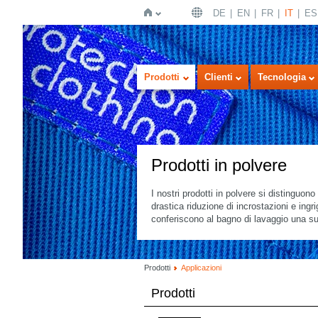
DE
EN
FR
IT
ES
Home
Prodotti
Clienti
Tecnologia
Prodotti in polvere
I nostri prodotti in polvere si distinguon
drastica riduzione di incrostazioni e ingr
conferiscono al bagno di lavaggio una su
Prodotti
Applicazioni
Prodotti