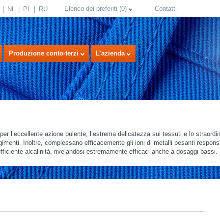
Elenco dei preferiti
(
0
)
Contatti
NL
PL
RU
Produzione conto-terzi
L’azienda
o per l’eccellente azione pulente, l’estrema delicatezza sui tessuti e lo straord
igimenti. Inoltre, complessano efficacemente gli ioni di metalli pesanti respons
fficiente alcalinità, rivelandosi estremamente efficaci anche a dosaggi bassi.
select language