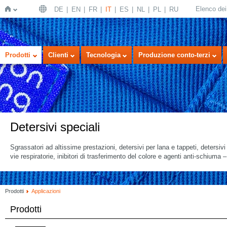
Elenco dei 
DE
EN
FR
IT
ES
NL
PL
RU
Home
Prodotti
Clienti
Tecnologia
Produzione conto-terzi
Detersivi speciali
Sgrassatori ad altissime prestazioni, detersivi per lana e tappeti, detersiv
vie respiratorie, inibitori di trasferimento del colore e agenti anti-schiuma – 
Prodotti
Applicazioni
Prodotti