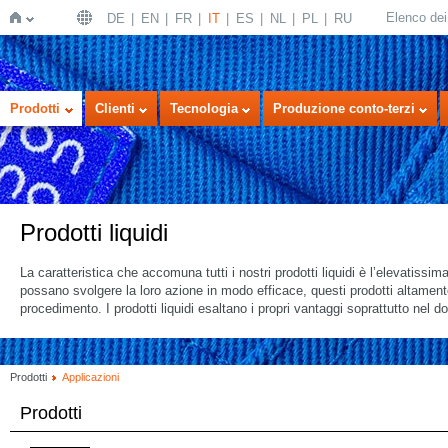
Elenco dei 
DE
EN
FR
IT
ES
NL
PL
RU
Home
Prodotti
Clienti
Tecnologia
Produzione conto-terzi
Prodotti liquidi
La caratteristica che accomuna tutti i nostri prodotti liquidi è l’elevatissi
possano svolgere la loro azione in modo efficace, questi prodotti altament
procedimento. I prodotti liquidi esaltano i propri vantaggi soprattutto nel d
Prodotti
Applicazioni
Prodotti