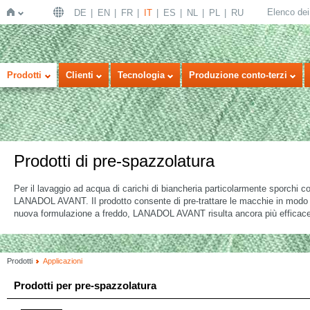
Elenco dei 
DE
EN
FR
IT
ES
NL
PL
RU
Home
Prodotti
Clienti
Tecnologia
Produzione conto-terzi
Prodotti di pre-spazzolatura
Per il lavaggio ad acqua di carichi di biancheria particolarmente sporchi
LANADOL AVANT. Il prodotto consente di pre-trattare le macchie in modo ef
nuova formulazione a freddo, LANADOL AVANT risulta ancora più efficace s
Prodotti
Applicazioni
Prodotti per pre-spazzolatura