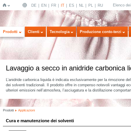
Elenco dei 
DE
EN
FR
IT
ES
NL
PL
RU
Home
Prodotti
Clienti
Tecnologia
Produzione conto-terzi
Lavaggio a secco in anidride carbonica l
L’anidride carbonica liquida è indicata esclusivamente per la rimozione de
dei solventi tradizionali. Il prodotto offre in compenso notevoli vantaggi ec
ulteriori emissioni nell’atmosfera, l’asciugatura e la distillazione comporta
Prodotti
Applicazioni
Cura e manutenzione dei solventi