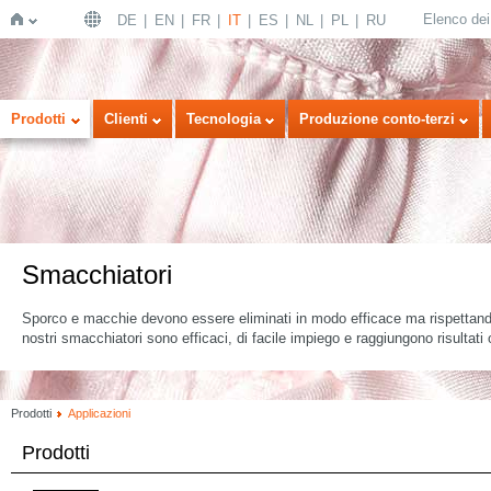
Elenco dei 
DE
EN
FR
IT
ES
NL
PL
RU
Home
Prodotti
Clienti
Tecnologia
Produzione conto-terzi
Smacchiatori
Sporco e macchie devono essere eliminati in modo efficace ma rispettando 
nostri smacchiatori sono efficaci, di facile impiego e raggiungono risultati 
Prodotti
Applicazioni
Prodotti