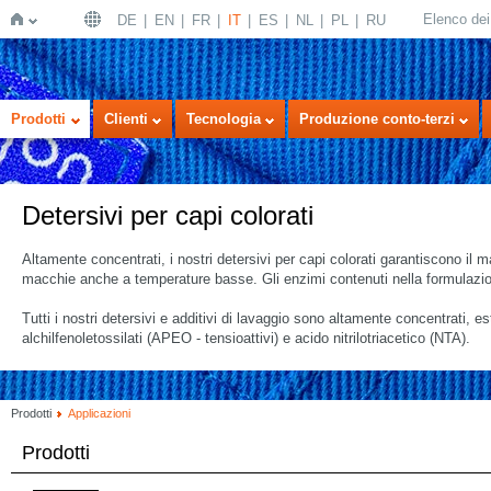
Elenco dei 
DE
EN
FR
IT
ES
NL
PL
RU
Home
Prodotti
Clienti
Tecnologia
Produzione conto-terzi
Detersivi per capi colorati
Altamente concentrati, i nostri detersivi per capi colorati garantiscono il mas
macchie anche a temperature basse. Gli enzimi contenuti nella formulazi
Tutti i nostri detersivi e additivi di lavaggio sono altamente concentrati, 
alchilfenoletossilati (APEO - tensioattivi) e acido nitrilotriacetico (NTA).
Prodotti
Applicazioni
Prodotti