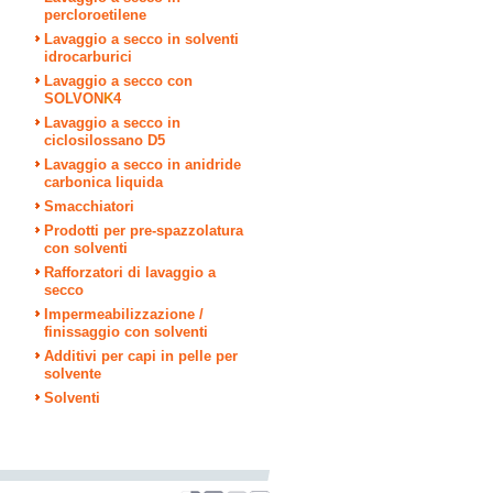
percloroetilene
Lavaggio a secco in solventi
idrocarburici
Lavaggio a secco con
SOLVON
K
4
Lavaggio a secco in
ciclosilossano D5
Lavaggio a secco in anidride
carbonica liquida
Smacchiatori
Prodotti per pre-spazzolatura
con solventi
Rafforzatori di lavaggio a
secco
Impermeabilizzazione /
finissaggio con solventi
Additivi per capi in pelle per
solvente
Solventi