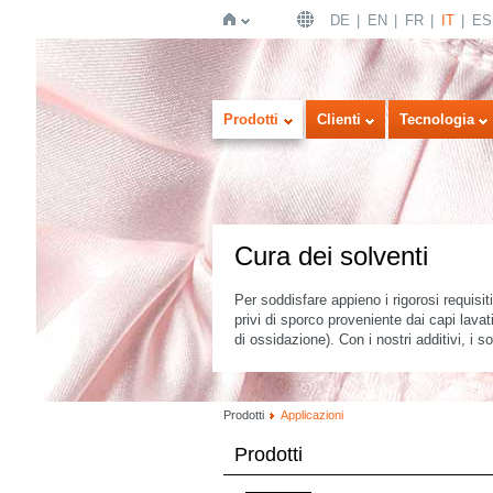
DE
EN
FR
IT
ES
Home
Prodotti
Clienti
Tecnologia
Cura dei solventi
Per soddisfare appieno i rigorosi requisit
privi di sporco proveniente dai capi lavati
di ossidazione). Con i nostri additivi, i s
Prodotti
Applicazioni
Prodotti