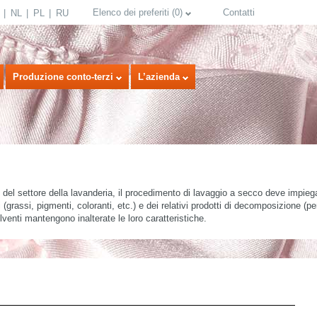
Elenco dei preferiti
(
0
)
Contatti
NL
PL
RU
Produzione conto-terzi
L’azienda
i del settore della lavanderia, il procedimento di lavaggio a secco deve impiega
 (grassi, pigmenti, coloranti, etc.) e dei relativi prodotti di decomposizione (pe
olventi mantengono inalterate le loro caratteristiche.
select language