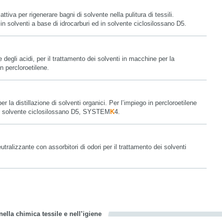
attiva per rigenerare bagni di solvente nella pulitura di tessili.
 in solventi a base di idrocarburi ed in solvente ciclosilossano D5.
 degli acidi, per il trattamento dei solventi in macchine per la
in percloroetilene.
 la distillazione di solventi organici. Per l’impiego in percloroetilene
 il solvente ciclosilossano D5, SYSTEM
K
4.
tralizzante con assorbitori di odori per il trattamento dei solventi
ella chimica tessile e nell’igiene