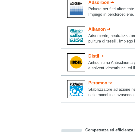
Adsorbon
Polvere per filtri altamente 
Impiego in percloroetilene,
Alkanon
Adsorbente, neutralizzatore
pulitura di tessili. Impiego 
Distil
Antischiuma Antischiuma per
e solvent idrocarburici ed
Peramon
Stabilizzatore ad azione neu
nelle macchine lavasecco.
Competenza ed efficienza n