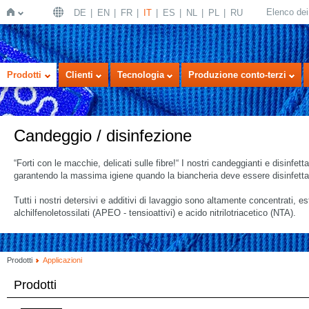
Elenco dei 
DE
EN
FR
IT
ES
NL
PL
RU
Home
Prodotti
Clienti
Tecnologia
Produzione conto-terzi
Candeggio / disinfezione
“Forti con le macchie, delicati sulle fibre!“ I nostri candeggianti e disinf
garantendo la massima igiene quando la biancheria deve essere disinfetta
Tutti i nostri detersivi e additivi di lavaggio sono altamente concentrati, 
alchilfenoletossilati (APEO - tensioattivi) e acido nitrilotriacetico (NTA).
Prodotti
Applicazioni
Prodotti