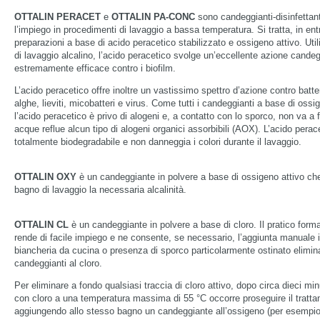
OTTALIN PERACET
e
OTTALIN PA-CONC
sono candeggianti-disinfettant
l’impiego in procedimenti di lavaggio a bassa temperatura. Si tratta, in entr
preparazioni a base di acido peracetico stabilizzato e ossigeno attivo. Uti
di lavaggio alcalino, l’acido peracetico svolge un’eccellente azione candeg
estremamente efficace contro i biofilm.
L’acido peracetico offre inoltre un vastissimo spettro d’azione contro batte
alghe, lieviti, micobatteri e virus. Come tutti i candeggianti a base di ossi
l’acido peracetico è privo di alogeni e, a contatto con lo sporco, non va a 
acque reflue alcun tipo di alogeni organici assorbibili (AOX). L’acido perac
totalmente biodegradabile e non danneggia i colori durante il lavaggio.
OTTALIN OXY
è un candeggiante in polvere a base di ossigeno attivo che
bagno di lavaggio la necessaria alcalinità.
OTTALIN CL
è un candeggiante in polvere a base di cloro. Il pratico forma
rende di facile impiego e ne consente, se necessario, l’aggiunta manuale 
biancheria da cucina o presenza di sporco particolarmente ostinato elimin
candeggianti al cloro.
Per eliminare a fondo qualsiasi traccia di cloro attivo, dopo circa dieci mi
con cloro a una temperatura massima di 55 °C occorre proseguire il tratt
aggiungendo allo stesso bagno un candeggiante all’ossigeno (per esem