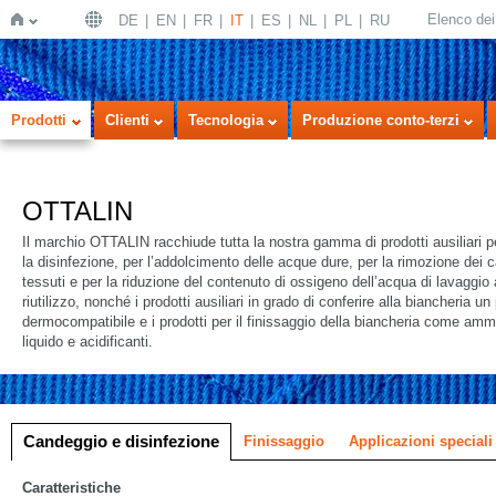
Elenco dei 
DE
EN
FR
IT
ES
NL
PL
RU
Home
Prodotti
Clienti
Tecnologia
Produzione conto-terzi
OTTALIN
Il marchio OTTALIN racchiude tutta la nostra gamma di prodotti ausiliari p
la disinfezione, per l’addolcimento delle acque dure, per la rimozione dei ca
tessuti e per la riduzione del contenuto di ossigeno dell’acqua di lavaggio a
riutilizzo, nonché i prodotti ausiliari in grado di conferire alla biancheria un
dermocompatibile e i prodotti per il finissaggio della biancheria come amm
liquido e acidificanti.
 a icone
ne a elenco
Candeggio e disinfezione
Finissaggio
Applicazioni speciali
Caratteristiche