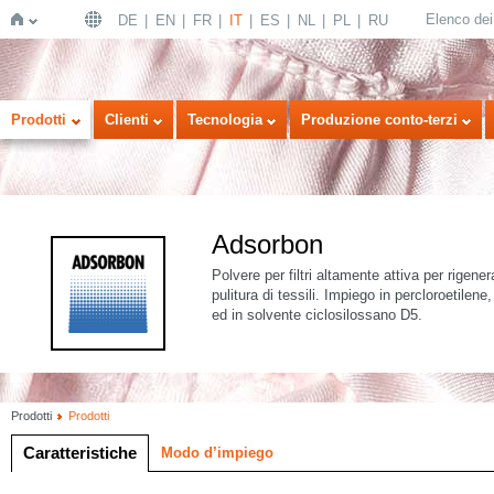
Elenco dei 
DE
EN
FR
IT
ES
NL
PL
RU
Home
Prodotti
Clienti
Tecnologia
Produzione conto-terzi
Adsorbon
Polvere per filtri altamente attiva per rigene
pulitura di tessili. Impiego in percloroetilene
ed in solvente ciclosilossano D5.
Prodotti
Prodotti
Caratteristiche
Modo d’impiego