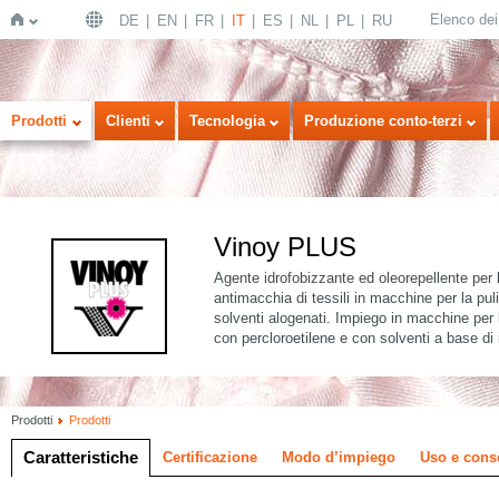
Elenco dei 
DE
EN
FR
IT
ES
NL
PL
RU
Home
Prodotti
Clienti
Tecnologia
Produzione conto-terzi
Vinoy PLUS
Agente idrofobizzante ed oleorepellente per l
antimacchia di tessili in macchine per la pu
solventi alogenati. Impiego in macchine per la
con percloroetilene e con solventi a base di 
Prodotti
Prodotti
Caratteristiche
Certificazione
Modo d’impiego
Uso e cons