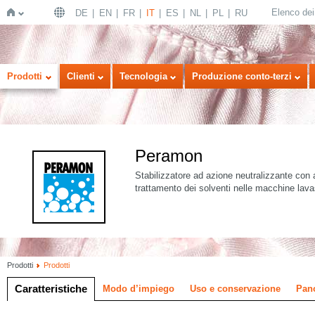
Elenco dei 
DE
EN
FR
IT
ES
NL
PL
RU
Home
Prodotti
Clienti
Tecnologia
Produzione conto-terzi
Peramon
Stabilizzatore ad azione neutralizzante con as
trattamento dei solventi nelle macchine lav
Prodotti
Prodotti
Caratteristiche
Modo d’impiego
Uso e conservazione
Pan