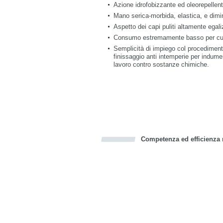
Azione idrofobizzante ed oleorepellente
Mano serica-morbida, elastica, e dimin
Aspetto dei capi puliti altamente egaliz
Consumo estremamente basso per cui 
Semplicità di impiego col procedimento
finissaggio anti intemperie per indument
lavoro contro sostanze chimiche.
Competenza ed efficienza n
Bookmark this on Delicious
Facebook
Twitter
Recommend