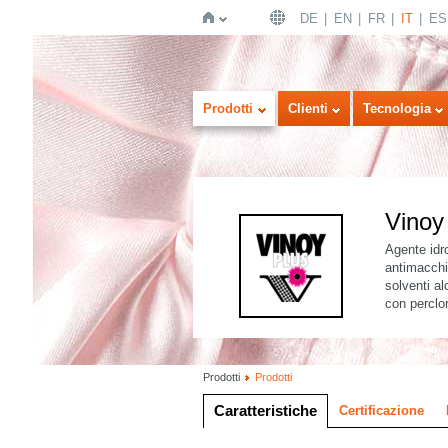
DE
EN
FR
IT
ES
Home
Prodotti
Clienti
Tecnologia
Vino
Agente idro
antimacchia
solventi al
con perclor
Prodotti
Prodotti
Caratteristiche
Certificazione