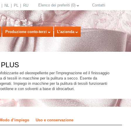
Elenco dei preferiti
(
0
)
Contatti
NL
PL
RU
Produzione conto-terzi
L’azienda
y PLUS
fobizzante ed oleorepellente per l'impregnazione ed il finissaggio
 di tessili in macchine per la pulitura a secco. Esente da
ogenati. Impiego in macchine per la pulitura di tessili funzionanti
oetilene e con solventi a base di idrocarburi.
select language
Modo d’impiego
Uso e conservazione