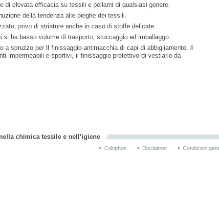
 di elevata efficacia su tessili e pellami di qualsiasi genere.
uzione della tendenza alle pieghe dei tessili.
zato, privo di striature anche in caso di stoffe delicate.
si ha basso volume di trasporto, stoccaggio ed imballaggo.
 a spruzzo per Il finissaggio antimacchia di capi di abbigliamento. Il
i impermeabili e sportivi, il finissaggio protettivo di vestiario da
ella chimica tessile e nell’igiene
Colophon
Disclaimer
Condizioni gene