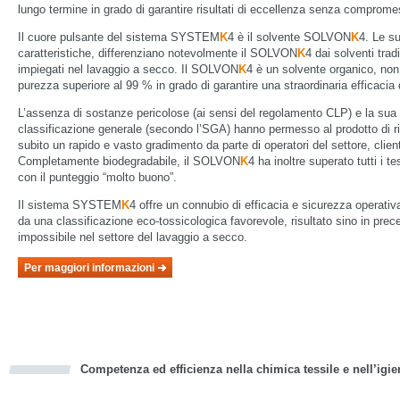
lungo termine in grado di garantire risultati di eccellenza senza compromess
Il cuore pulsante del sistema SYSTEM
K
4 è il solvente SOLVON
K
4. Le su
caratteristiche, differenziano notevolmente il SOLVON
K
4 dai solventi tra
impiegati nel lavaggio a secco. Il SOLVON
K
4 è un solvente organico, non
purezza superiore al 99 % in grado di garantire una straordinaria efficacia 
L’assenza di sostanze pericolose (ai sensi del regolamento CLP) e la sua
classificazione generale (secondo l’SGA) hanno permesso al prodotto di r
subito un rapido e vasto gradimento da parte di operatori del settore, client
Completamente biodegradabile, il SOLVON
K
4 ha inoltre superato tutti i t
con il punteggio “molto buono”.
Il sistema SYSTEM
K
4 offre un connubio di efficacia e sicurezza operat
da una classificazione eco-tossicologica favorevole, risultato sino in prec
impossibile nel settore del lavaggio a secco.
Per maggiori informazioni
Competenza ed efficienza nella chimica tessile e nell’igie
cious
d