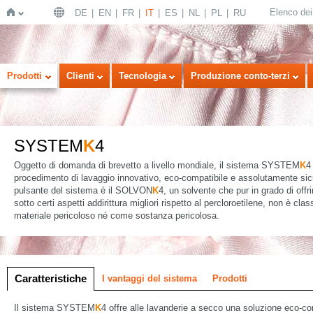
Elenco dei 
DE
EN
FR
IT
ES
NL
PL
RU
Home
Prodotti
Clienti
Tecnologia
Produzione conto-terzi
SYSTEM
K
4
Oggetto di domanda di brevetto a livello mondiale, il sistema SYSTEM
K
4
procedimento di lavaggio innovativo, eco-compatibile e assolutamente sicu
pulsante del sistema è il SOLVON
K
4, un solvente che pur in grado di offri
sotto certi aspetti addirittura migliori rispetto al percloroetilene, non è cla
materiale pericoloso né come sostanza pericolosa.
 a icone
ne a elenco
Caratteristiche
I vantaggi del sistema
Prodotti
Il sistema SYSTEM
K
4 offre alle lavanderie a secco una soluzione eco-co