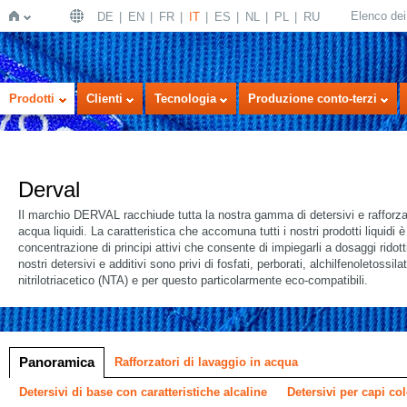
Elenco dei 
DE
EN
FR
IT
ES
NL
PL
RU
Home
Prodotti
Clienti
Tecnologia
Produzione conto-terzi
Derval
Il marchio DERVAL racchiude tutta la nostra gamma di detersivi e rafforzat
acqua liquidi. La caratteristica che accomuna tutti i nostri prodotti liquidi è
concentrazione di principi attivi che consente di impiegarli a dosaggi ridotti. 
nostri detersivi e additivi sono privi di fosfati, perborati, alchilfenoletossi
nitrilotriacetico (NTA) e per questo particolarmente eco-compatibili.
 a icone
ne a elenco
Panoramica
Rafforzatori di lavaggio in acqua
Detersivi di base con caratteristiche alcaline
Detersivi per capi col