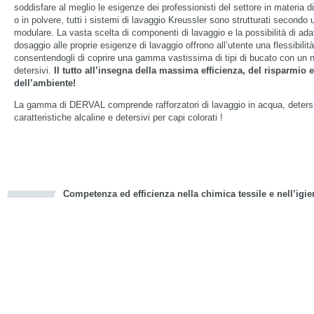
soddisfare al meglio le esigenze dei professionisti del settore in materia di 
o in polvere, tutti i sistemi di lavaggio Kreussler sono strutturati secondo 
modulare. La vasta scelta di componenti di lavaggio e la possibilità di adat
dosaggio alle proprie esigenze di lavaggio offrono all’utente una flessibili
consentendogli di coprire una gamma vastissima di tipi di bucato con un n
detersivi.
Il tutto all’insegna della massima efficienza, del risparmio e
dell’ambiente!
La gamma di DERVAL comprende rafforzatori di lavaggio in acqua, detersi
caratteristiche alcaline e detersivi per capi colorati !
Competenza ed efficienza nella chimica tessile e nell’igie
cious
d