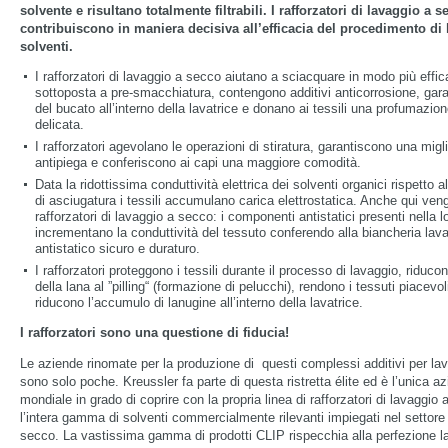
solvente e risultano totalmente filtrabili. I rafforzatori di lavaggio a s
contribuiscono in maniera decisiva all’efficacia del procedimento di 
solventi.
I rafforzatori di lavaggio a secco aiutano a sciacquare in modo più effic
sottoposta a pre-smacchiatura, contengono additivi anticorrosione, gara
del bucato all’interno della lavatrice e donano ai tessili una profumazio
delicata.
I rafforzatori agevolano le operazioni di stiratura, garantiscono una migl
antipiega e conferiscono ai capi una maggiore comodità.
Data la ridottissima conduttività elettrica dei solventi organici rispetto a
di asciugatura i tessili accumulano carica elettrostatica. Anche qui veng
rafforzatori di lavaggio a secco: i componenti antistatici presenti nella 
incrementano la conduttività del tessuto conferendo alla biancheria lava
antistatico sicuro e duraturo.
I rafforzatori proteggono i tessili durante il processo di lavaggio, riduc
della lana al ”pilling“ (formazione di pelucchi), rendono i tessuti piacevoli
riducono l’accumulo di lanugine all’interno della lavatrice.
I rafforzatori sono una questione di fiducia!
Le aziende rinomate per la produzione di questi complessi additivi per la
sono solo poche. Kreussler fa parte di questa ristretta élite ed è l’unica az
mondiale in grado di coprire con la propria linea di rafforzatori di lavaggi
l’intera gamma di solventi commercialmente rilevanti impiegati nel settore
secco. La vastissima gamma di prodotti CLIP rispecchia alla perfezione l