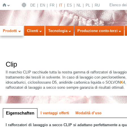
Elenco dei 
DE
EN
FR
IT
ES
NL
PL
RU
Home
Prodotti
Clienti
Tecnologia
Produzione conto-terzi
Clip
Il marchio CLIP racchiude tutta la nostra gamma di rafforzatori di lavaggio
trattamento dei tessili in solvente. In caso di lavaggio con percloroetilene,
idrocarburici, ciclosilossano D5, anidiride carbonica liquida o SOLVON
K
4,
rafforzatori di lavaggio a secco sono sempre garanzia di risultati ottimali.
 a icone
ne a elenco
Eigenschaften
I vantaggi offerti
Modalità d’uso
I rafforzatori di lavaggio a secco CLIP si adattano perfettamente a qua