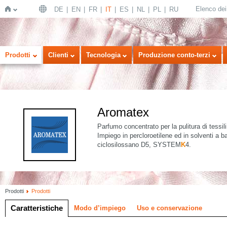
Elenco dei 
DE
EN
FR
IT
ES
NL
PL
RU
Home
Prodotti
Clienti
Tecnologia
Produzione conto-terzi
Aromatex
Parfumo concentrato per la pulitura di tessili
Impiego in percloroetilene ed in solventi a ba
ciclosilossano D5, SYSTEM
K
4.
Prodotti
Prodotti
Caratteristiche
Modo d’impiego
Uso e conservazione