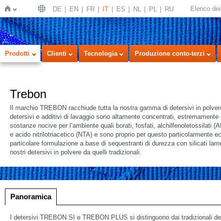
Elenco dei 
DE
EN
FR
IT
ES
NL
PL
RU
Home
Prodotti
Clienti
Tecnologia
Produzione conto-terzi
Trebon
Il marchio TREBON racchiude tutta la nostra gamma di detersivi in polvere.
detersivi e additivi di lavaggio sono altamente concentrati, estremamente ef
sostanze nocive per l’ambiente quali borati, fosfati, alchilfenoletossilati (
e acido nitrilotriacetico (NTA) e sono proprio per questo particolarmente e
particolare formulazione a base di sequestranti di durezza con silicati lamel
nostri detersivi in polvere da quelli tradizionali.
 a icone
ne a elenco
Panoramica
I detersivi TREBON SI e TREBON PLUS si distinguono dai tradizionali dete