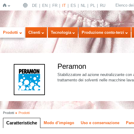
Elenco dei 
DE
EN
FR
IT
ES
NL
PL
RU
Home
Prodotti
Clienti
Tecnologia
Produzione conto-terzi
Peramon
Stabilizzatore ad azione neutralizzante con as
trattamento dei solventi nelle macchine lav
Prodotti
Prodotti
Caratteristiche
Modo d’impiego
Uso e conservazione
Pan