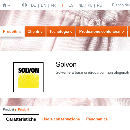
Elenco dei 
DE
EN
FR
IT
ES
NL
PL
RU
Home
Prodotti
Clienti
Tecnologia
Produzione conto-terzi
Solvon
Solvente a base di idrocarburi non alogenati pe
Prodotti
Prodotti
Caratteristiche
Uso e conservazione
Panoramica