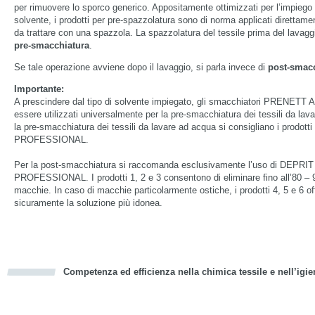
per rimuovere lo sporco generico. Appositamente ottimizzati per l’impiego c
solvente, i prodotti per pre-spazzolatura sono di norma applicati direttamen
da trattare con una spazzola. La spazzolatura del tessile prima del lavag
pre-smacchiatura
.
Se tale operazione avviene dopo il lavaggio, si parla invece di
post-smacc
Importante:
A prescindere dal tipo di solvente impiegato, gli smacchiatori PRENETT
essere utilizzati universalmente per la pre-smacchiatura dei tessili da lav
la pre-smacchiatura dei tessili da lavare ad acqua si consigliano i prodot
PROFESSIONAL.
Per la post-smacchiatura si raccomanda esclusivamente l’uso di DEPRIT
PROFESSIONAL. I prodotti 1, 2 e 3 consentono di eliminare fino all’80 – 9
macchie. In caso di macchie particolarmente ostiche, i prodotti 4, 5 e 6 of
sicuramente la soluzione più idonea.
Competenza ed efficienza nella chimica tessile e nell’igie
cious
d