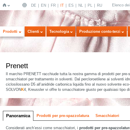
Elenco dei 
DE
EN
FR
IT
ES
NL
PL
RU
Home
Prodotti
Clienti
Tecnologia
Produzione conto-terzi
Prenett
Il marchio PRENETT racchiude tutta la nostra gamma di prodotti per pre-
smacchiatori per trattamento in solventi. Dal percloroetilene ai solventi idr
ciclosilossano D5 all’anidride carbonica liquida fino al nuovo solvente eco
SOLVON
K
4, Kreussler vi offre lo smacchiatore giusto per qualsiasi tipo d
 a icone
ne a elenco
Panoramica
Prodotti per pre-spazzolatura
Smacchiatori
Considerati anch’essi come smacchiatori, i
prodotti per pre-spazzolatur