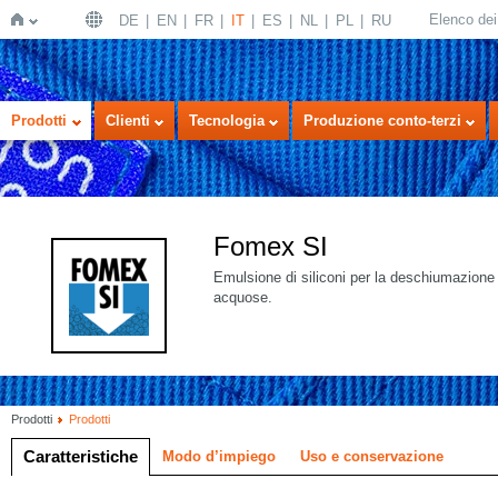
Elenco dei 
DE
EN
FR
IT
ES
NL
PL
RU
Home
Prodotti
Clienti
Tecnologia
Produzione conto-terzi
Fomex SI
Emulsione di siliconi per la deschiumazione 
acquose.
Prodotti
Prodotti
Caratteristiche
Modo d’impiego
Uso e conservazione