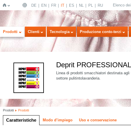
Elenco dei 
DE
EN
FR
IT
ES
NL
PL
RU
Home
Prodotti
Clienti
Tecnologia
Produzione conto-terzi
Deprit PROFESSIONA
Linea di prodotti smacchiatori destinata agli u
settore pulitintolavanderia.
Prodotti
Prodotti
Caratteristiche
Modo d’impiego
Uso e conservazione