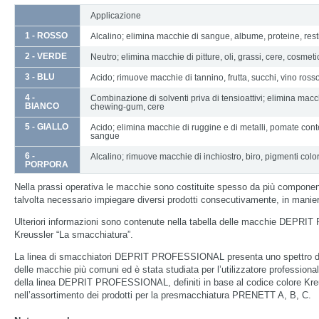
Applicazione
1 - ROSSO
Alcalino; elimina macchie di sangue, albume, proteine, resti
2 - VERDE
Neutro; elimina macchie di pitture, oli, grassi, cere, cosmetici
3 - BLU
Acido; rimuove macchie di tannino, frutta, succhi, vino rosso,
4 -
Combinazione di solventi priva di tensioattivi; elimina macchie
BIANCO
chewing-gum, cere
5 - GIALLO
Acido; elimina macchie di ruggine e di metalli, pomate cont
sangue
6 -
Alcalino; rimuove macchie di inchiostro, biro, pigmenti color
PORPORA
Nella prassi operativa le macchie sono costituite spesso da più componen
talvolta necessario impiegare diversi prodotti consecutivamente, in manie
Ulteriori informazioni sono contenute nella tabella delle macchie DEPR
Kreussler “La smacchiatura”.
La linea di smacchiatori DEPRIT PROFESSIONAL presenta uno spettro d’a
delle macchie più comuni ed è stata studiata per l’utilizzatore professional
della linea DEPRIT PROFESSIONAL, definiti in base al codice colore Kreu
nell’assortimento dei prodotti per la presmacchiatura PRENETT A, B, C.