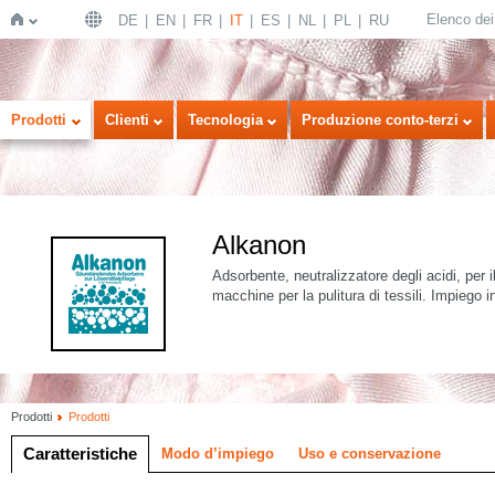
Elenco dei 
DE
EN
FR
IT
ES
NL
PL
RU
Home
Prodotti
Clienti
Tecnologia
Produzione conto-terzi
Alkanon
Adsorbente, neutralizzatore degli acidi, per i
macchine per la pulitura di tessili. Impiego i
Prodotti
Prodotti
Caratteristiche
Modo d’impiego
Uso e conservazione