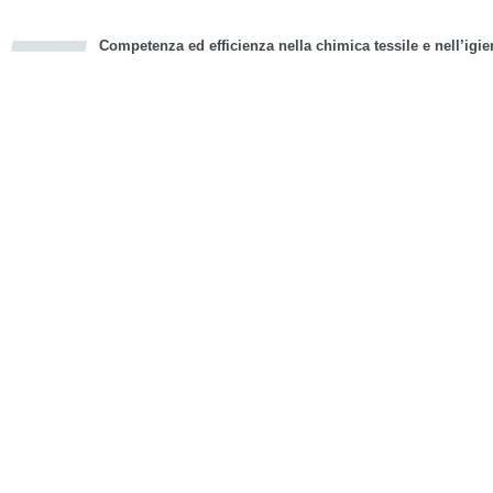
Competenza ed efficienza nella chimica tessile e nell’igie
cious
d