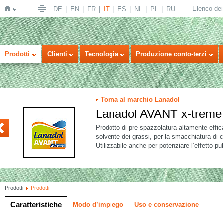
Elenco dei 
DE
EN
FR
IT
ES
NL
PL
RU
Home
Prodotti
Clienti
Tecnologia
Produzione conto-terzi
Torna al marchio Lanadol
Lanadol AVANT x-treme
KTIV
Prodotto di pre-spazzolatura altamente effic
solvente dei grassi, per la smacchiatura di c
Utilizzabile anche per potenziare l’effetto pu
Prodotti
Prodotti
Caratteristiche
Modo d’impiego
Uso e conservazione