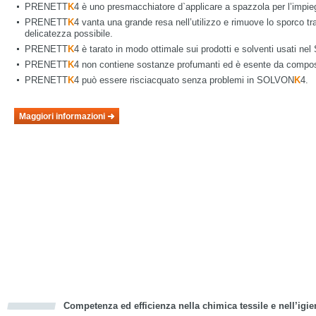
PRENETT
K
4 è uno presmacchiatore d`applicare a spazzola per l’imp
PRENETT
K
4 vanta una grande resa nell’utilizzo e rimuove lo sporco t
delicatezza possibile.
PRENETT
K
4 è tarato in modo ottimale sui prodotti e solventi usati n
PRENETT
K
4 non contiene sostanze profumanti ed è esente da composti
PRENETT
K
4 può essere risciacquato senza problemi in SOLVON
K
4.
Maggiori informazioni
Competenza ed efficienza nella chimica tessile e nell’igie