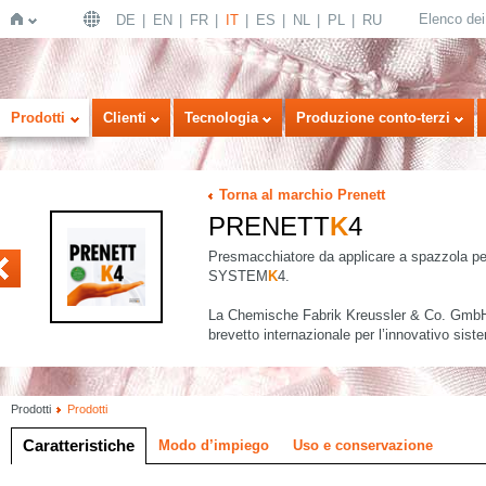
Elenco dei 
DE
EN
FR
IT
ES
NL
PL
RU
Home
Prodotti
Clienti
Tecnologia
Produzione conto-terzi
Torna al marchio Prenett
PRENETT
K
4
Presmacchiatore da applicare a spazzola per l
BC
SYSTEM
K
4.
La Chemische Fabrik Kreussler & Co. GmbH
brevetto internazionale per l’innovativo si
Prodotti
Prodotti
Caratteristiche
Modo d’impiego
Uso e conservazione