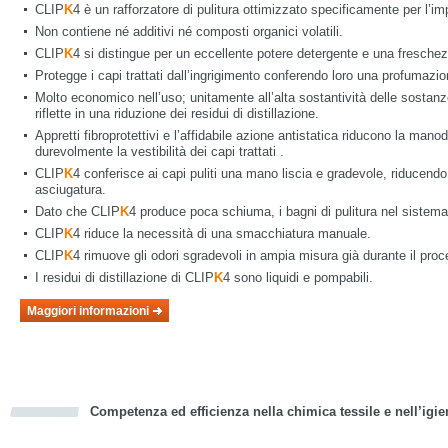
CLIP
K
4 è un rafforzatore di pulitura ottimizzato specificamente per l
Non contiene né additivi né composti organici volatili.
CLIP
K
4 si distingue per un eccellente potere detergente e una freschez
Protegge i capi trattati dall’ingrigimento conferendo loro una profumazio
Molto economico nell’uso; unitamente all’alta sostantività delle sostanze a
riflette in una riduzione dei residui di distillazione.
Appretti fibroprotettivi e l’affidabile azione antistatica riducono la mano
durevolmente la vestibilità dei capi trattati .
CLIP
K
4 conferisce ai capi puliti una mano liscia e gradevole, riducendo 
asciugatura.
Dato che CLIP
K
4 produce poca schiuma, i bagni di pulitura nel sistema 
CLIP
K
4 riduce la necessità di una smacchiatura manuale.
CLIP
K
4 rimuove gli odori sgradevoli in ampia misura già durante il proce
I residui di distillazione di CLIP
K
4 sono liquidi e pompabili.
Maggiori informazioni
Competenza ed efficienza nella chimica tessile e nell’igie
cious
d