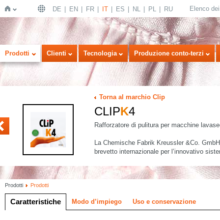
Elenco dei 
DE
EN
FR
IT
ES
NL
PL
RU
Home
Prodotti
Clienti
Tecnologia
Produzione conto-terzi
Torna al marchio Clip
CLIP
K
4
EN CONC
Rafforzatore di pulitura per macchine lav
La Chemische Fabrik Kreussler &Co. GmbH 
brevetto internazionale per l’innovativo si
Prodotti
Prodotti
Caratteristiche
Modo d’impiego
Uso e conservazione