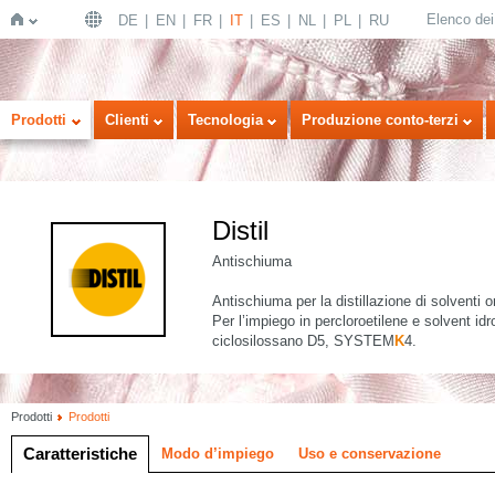
Elenco dei 
DE
EN
FR
IT
ES
NL
PL
RU
Home
Prodotti
Clienti
Tecnologia
Produzione conto-terzi
Distil
Antischiuma
Antischiuma per la distillazione di solventi o
Per l’impiego in percloroetilene e solvent idr
ciclosilossano D5, SYSTEM
K
4.
Prodotti
Prodotti
Caratteristiche
Modo d’impiego
Uso e conservazione