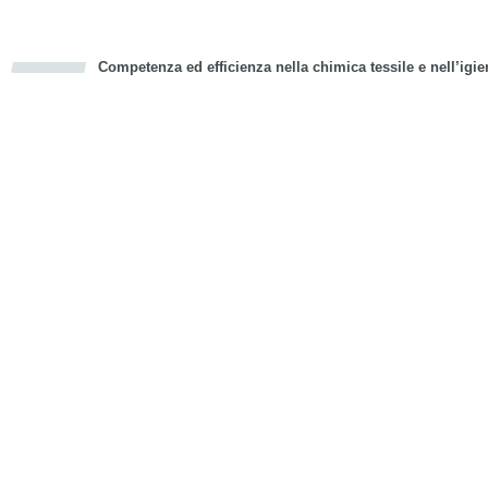
Competenza ed efficienza nella chimica tessile e nell’igie
cious
d