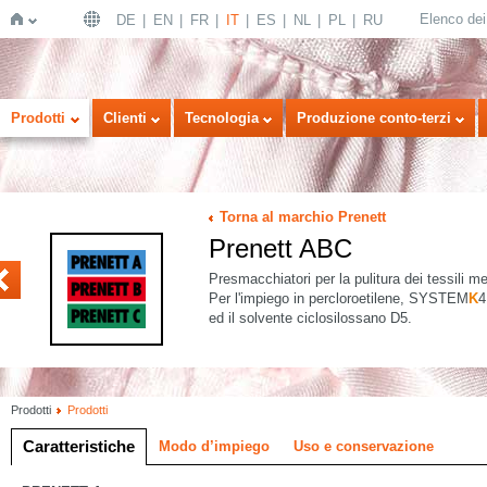
Elenco dei 
DE
EN
FR
IT
ES
NL
PL
RU
Home
Prodotti
Clienti
Tecnologia
Produzione conto-terzi
Torna al marchio Prenett
Prenett ABC
S
Presmacchiatori per la pulitura dei tessili me
Per l'impiego in percloroetilene, SYSTEM
K
4
ed il solvente ciclosilossano D5.
Prodotti
Prodotti
Caratteristiche
Modo d’impiego
Uso e conservazione