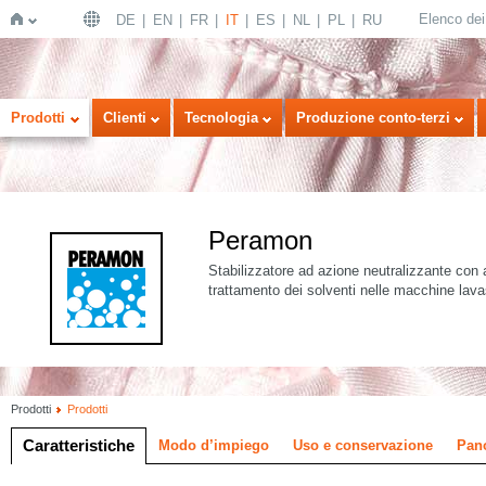
Elenco dei 
DE
EN
FR
IT
ES
NL
PL
RU
Home
Prodotti
Clienti
Tecnologia
Produzione conto-terzi
Peramon
Stabilizzatore ad azione neutralizzante con as
trattamento dei solventi nelle macchine lav
Prodotti
Prodotti
Caratteristiche
Modo d’impiego
Uso e conservazione
Pan