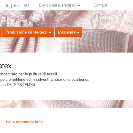
Elenco dei preferiti
(
0
)
Contatti
NL
PL
RU
Produzione conto-terzi
L’azienda
atex
centrato per la pulitura di tessili.
percloroetilene ed in solventi a base di idrocarburici,
ssano D5, SYSTEM
K
4.
select language
Uso e conservazione