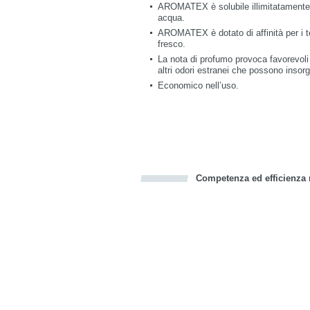
AROMATEX è solubile illimitatamente in
acqua.
AROMATEX è dotato di affinità per i te
fresco.
La nota di profumo provoca favorevoli 
altri odori estranei che possono insor
Economico nell’uso.
Competenza ed efficienza n
Bookmark this on Delicious
Facebook
Twitter
Recommend