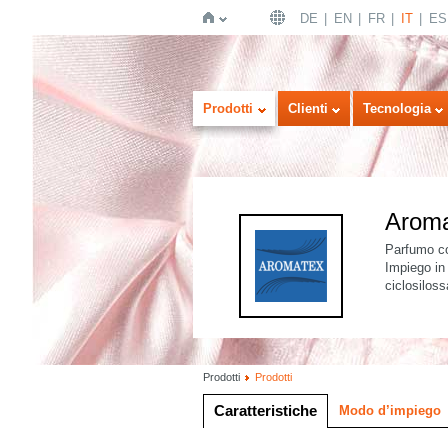
DE
EN
FR
IT
ES
Home
Prodotti
Clienti
Tecnologia
Arom
Parfumo con
Impiego in 
ciclosilo
Prodotti
Prodotti
Caratteristiche
Modo d’impiego