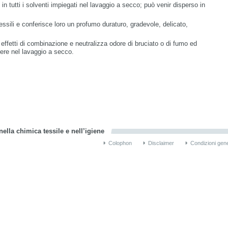
 tutti i solventi impiegati nel lavaggio a secco; può venir disperso in
ssili e conferisce loro un profumo duraturo, gradevole, delicato,
effetti di combinazione e neutralizza odore di bruciato o di fumo ed
gere nel lavaggio a secco.
ella chimica tessile e nell’igiene
Colophon
Disclaimer
Condizioni gene