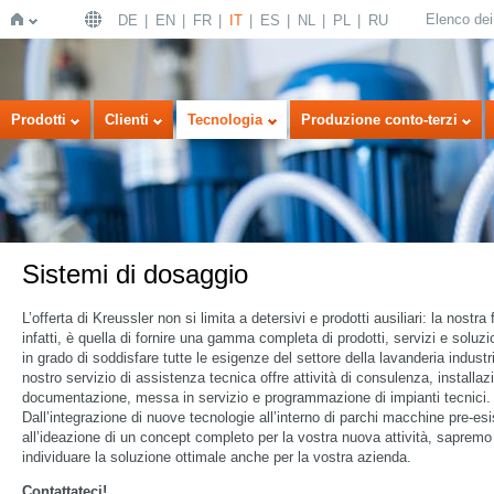
Elenco dei 
DE
EN
FR
IT
ES
NL
PL
RU
Home
Prodotti
Clienti
Tecnologia
Produzione conto-terzi
Sistemi di dosaggio
L’offerta di Kreussler non si limita a detersivi e prodotti ausiliari: la nostra f
infatti, è quella di fornire una gamma completa di prodotti, servizi e soluzi
in grado di soddisfare tutte le esigenze del settore della lavanderia industri
nostro servizio di assistenza tecnica offre attività di consulenza, installaz
documentazione, messa in servizio e programmazione di impianti tecnici.
Dall’integrazione di nuove tecnologie all’interno di parchi macchine pre-esis
all’ideazione di un concept completo per la vostra nuova attività, sapremo
individuare la soluzione ottimale anche per la vostra azienda.
Contattateci!