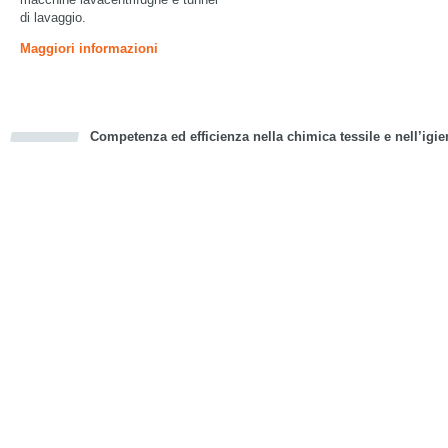
di lavaggio.
Maggiori informazioni
Competenza ed efficienza nella chimica tessile e nell’igie
cious
d