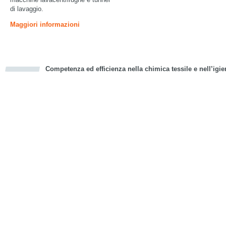
di lavaggio.
Maggiori informazioni
Competenza ed efficienza nella chimica tessile e nell’igie
cious
d