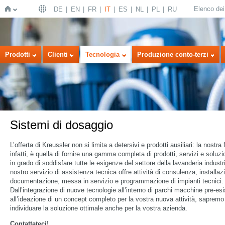
Elenco dei 
DE
EN
FR
IT
ES
NL
PL
RU
Home
Prodotti
Clienti
Tecnologia
Produzione conto-terzi
Sistemi di dosaggio
L’offerta di Kreussler non si limita a detersivi e prodotti ausiliari: la nostra f
infatti, è quella di fornire una gamma completa di prodotti, servizi e soluzi
in grado di soddisfare tutte le esigenze del settore della lavanderia industri
nostro servizio di assistenza tecnica offre attività di consulenza, installaz
documentazione, messa in servizio e programmazione di impianti tecnici.
Dall’integrazione di nuove tecnologie all’interno di parchi macchine pre-esis
all’ideazione di un concept completo per la vostra nuova attività, sapremo
individuare la soluzione ottimale anche per la vostra azienda.
Contattateci!